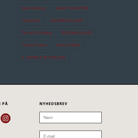
Sarah Boberg
SHIRLEY VALENTINE
Tarok-Kort
TEATERKATALOGET
The Art Of Falling
THE FEMALE GAZE
Torben Toben
VIVA LA FRIDA
Z - MONICA ZETTERLUND
N PÅ
NYHEDSBREV