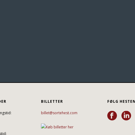
DER
BILLETTER
FØLG HESTE
ngstid:
billet@sortehest.com
tid: