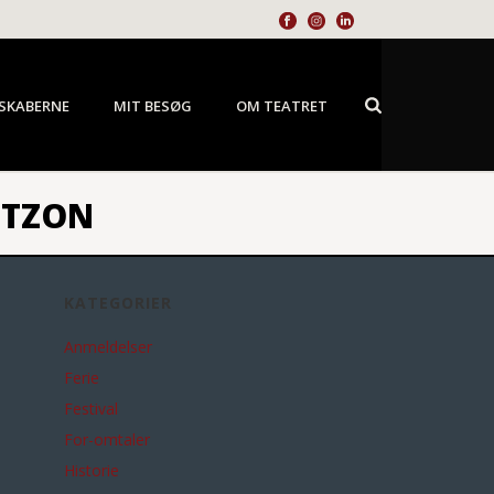
SKABERNE
MIT BESØG
OM TEATRET
UTZON
KATEGORIER
Anmeldelser
Ferie
Festival
For-omtaler
Historie