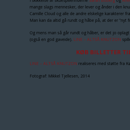
I skikkelse af skuespillerinderne
Sarah Boberg
og
Ane
mange slags mennesker, der lever og ånder i den knu
Camille Cloud og alle de andre elskelige karakterer f
Man kan da altid gå rundt og håbe på, at der er ”nyt f
Og mens man så går rundt og håber, er det jo oplagt at 
(også en god gaveide).
LINE – ALTSÅ KNUTZON
spill
KØB BILLETTER TI
LINE – ALTSÅ KNUTZON
realiseres med støtte fra
Fotograf: Mikkel Tjellesen, 2014