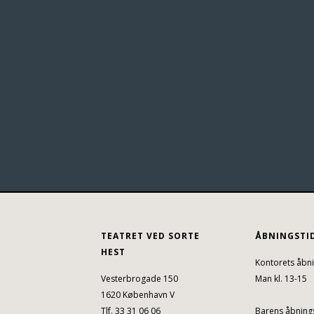
TEATRET VED SORTE
ÅBNINGSTI
HEST
Kontorets åbni
Vesterbrogade 150
Man kl. 13-15
1620 København V
Tlf. 33 31 06 06
Barens åbnings