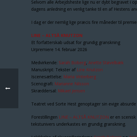
Selvom alle Arbejdsheste lige nu er dybt begravet i o
dagens anledning en venlig tanke til en af Hestens and
I dag er der nemlig lige præcis fire måneder til prem
LINE – ALTSÅ KNUTZON
Et forfatterskab udsat for grundig granskning
Urpremiere 14. februar 2026
Medvirkende:
Sarah Boberg
,
Anette Støvelbæk
Manuskript: Tekster af
Line Knutzon
Iscenesættelse:
Maria Vinterberg
Scenografi:
Marianne Nilsson
Skræddersal:
Mikael Jensen
Teatret ved Sorte Hest genoptager sin evige absurde
Forestillingen
LINE – ALTSÅ KNUTZON
er en scenisk
tekstunivers underkastes en grundig granskning.