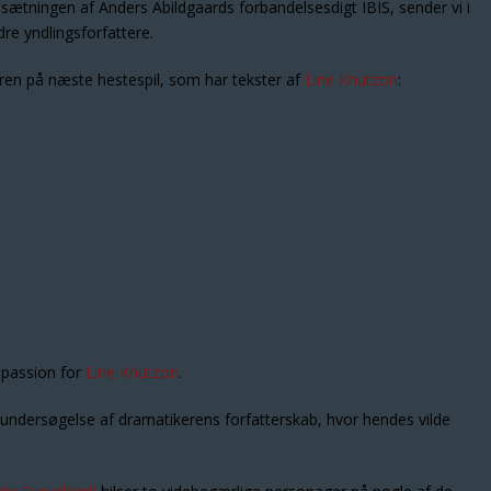
psætningen af Anders Abildgaards forbandelsesdigt IBIS, sender vi i
re yndlingsforfattere.
ieren på næste hestespil, som har tekster af
Line Knutzon
:
 passion for
Line Knutzon
.
 undersøgelse af dramatikerens forfatterskab, hvor hendes vilde