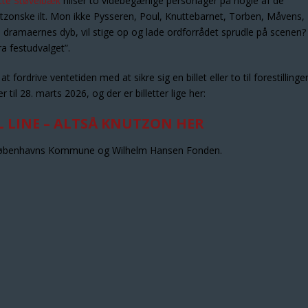
tte Støvelbæk
hilser to videbegærlige personager på nogle af de
tzonske ilt. Mon ikke Pysseren, Poul, Knuttebarnet, Torben, Måvens,
ra dramaernes dyb, vil stige op og lade ordforrådet sprudle på scenen?
ra festudvalget”.
fordrive ventetiden med at sikre sig en billet eller to til forestillinge
er til 28. marts 2026, og der er billetter lige her:
L LINE – ALTSÅ KNUTZON HER
 Københavns Kommune og Wilhelm Hansen Fonden.