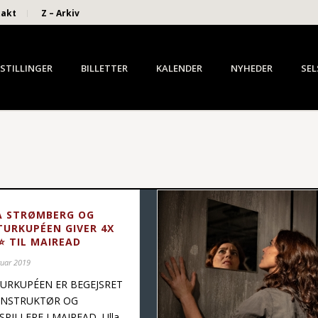
takt
Z – Arkiv
STILLINGER
BILLETTER
KALENDER
NYHEDER
SEL
A STRØMBERG OG
TURKUPÉEN GIVER 4X
⭐ TIL MAIREAD
ruar 2019
URKUPÉEN ER BEGEJSRET
INSTRUKTØR OG
SPILLERE I MAIREAD Ulla