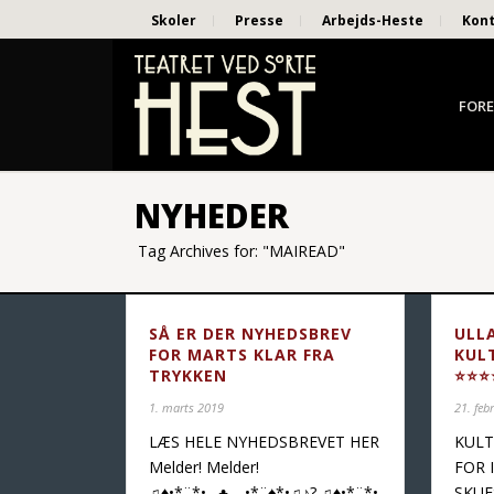
Skoler
Presse
Arbejds-Heste
Kon
FORE
NYHEDER
Tag Archives for: "MAIREAD"
SÅ ER DER NYHEDSBREV
ULL
FOR MARTS KLAR FRA
KUL
TRYKKEN
⭐⭐⭐
1. marts 2019
21. feb
LÆS HELE NYHEDSBREVET HER
KULT
Melder! Melder!
FOR 
♫♦️•*¨*•.¸¸♣️ ¸¸.•*¨♠️*•♫♪? ♫♦️•*¨*•.
SKUE