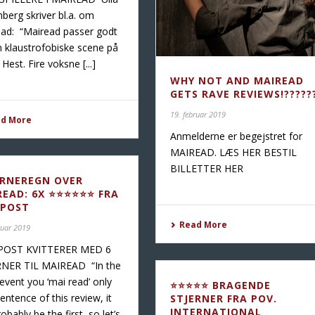
berg skriver bl.a. om
ad: “Mairead passer godt
en klaustrofobiske scene på
Hest. Fire voksne [...]
WHY NOT AND MAIREAD
GETS RAVE REVIEWS!?????
19. februar 2019
ad More
Anmelderne er begejstret for
MAIREAD. LÆS HER BESTIL
BILLETTER HER
ERNEREGN OVER
READ: 6X ⭐⭐⭐⭐⭐⭐ FRA
 POST
Read More
ruar 2019
POST KVITTERER MED 6
RNER TIL MAIREAD “In the
y event you ‘mai read’ only
⭐⭐⭐⭐⭐ BRAGENDE
entence of this review, it
STJERNER FRA POV.
INTERNATIONAL
robably be the first, so let’s