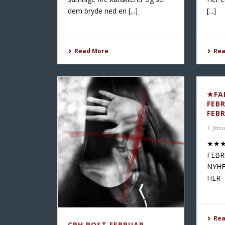
dem bryde ned en [...]
[...]
Read More
Re
★FA
FEB
FEB
1. febr
★★★
FEB
NYHE
HER
Re
CPH POST FEBRUAR-