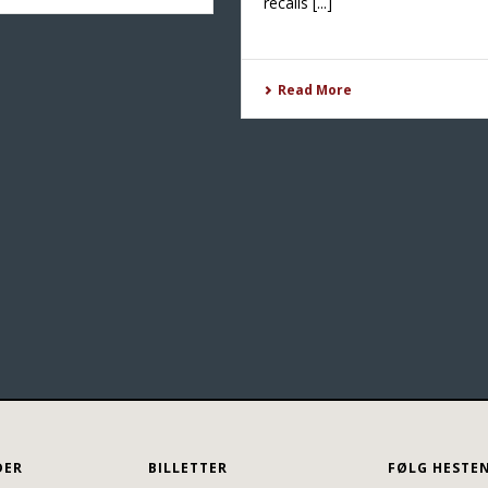
recalls [...]
Read More
DER
BILLETTER
FØLG HESTE