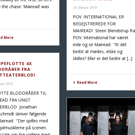
o the chase: ‘Mairead’ was
18. februar 2019
POV. INTERNATIONAL ER
BEGEJSTREREDE FOR
MAIREAD! Steen Blendstrup fr
POV. International har været
ad More
inde og se Mairead: “Er det
bedst at mødes, elske og
skilles? Eller er det bedre at [...]
PEFLOTTE 4X
DDRÅBER FRA
TTEATERBLOD!
Read More
ruar 2019
OTTE BLODDRÅBER TIL
EAD FRA UNGT
ERBLOD Jonathan
schmidt skriver følgende
iread: “Der spilles med
pilmusklerne på scenen.
r tale om fire spillere med