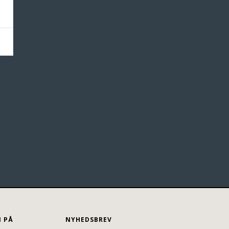
N PÅ
NYHEDSBREV