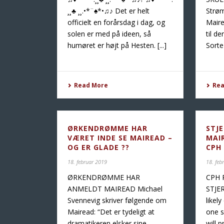
¸¸♣️ ¸¸.•*¨♠️*•♫♪ Det er helt
Strøm
officielt en forårsdag i dag, og
Maire
solen er med på ideen, så
til d
humøret er højt på Hesten. [...]
Sorte 
Read More
Re
ØRKENDRØMME HAR
STJ
VÆRET INDE SE MAIREAD –
MAI
OG ER GLADE ??
CPH
18. februar 2019
18. feb
ØRKENDRØMME HAR
CPH 
ANMELDT MAIREAD Michael
STJE
Svennevig skriver følgende om
likel
Mairead: “Det er tydeligt at
one s
dramatikeren elsker sine
will p