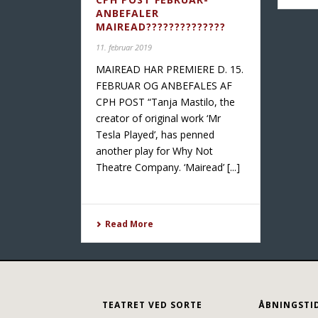
ANBEFALER
MAIREAD??????????????
11. februar 2019
MAIREAD HAR PREMIERE D. 15.
FEBRUAR OG ANBEFALES AF
CPH POST “Tanja Mastilo, the
creator of original work ‘Mr
Tesla Played’, has penned
another play for Why Not
Theatre Company. ‘Mairead’ [...]
Read More
TEATRET VED SORTE
ÅBNINGSTI