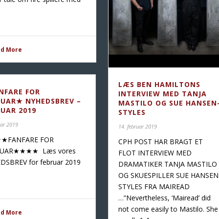
ad More
LÆS BEN HAMILTONS
NFARE FOR
INTERVIEW MED TANJA
RUAR★ NYHEDSBREV –
MASTILO OG SUE HANSEN
RUAR 2019
STYLES
uar 2019
14. februar 2019
★FANFARE FOR
CPH POST HAR BRAGT ET
RUAR★★★★ Læs vores
FLOT INTERVIEW MED
DSBREV for februar 2019
DRAMATIKER TANJA MASTILO
OG SKUESPILLER SUE HANSEN
STYLES FRA MAIREAD
…”Nevertheless, ‘Mairead’ did
not come easily to Mastilo. She
ad More