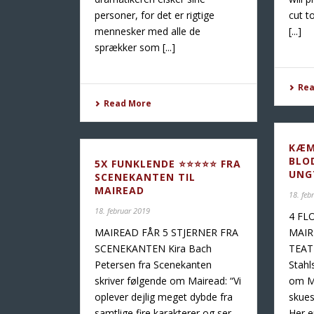
personer, for det er rigtige
cut t
mennesker med alle de
[...]
sprækker som [...]
Re
Read More
KÆM
BLO
5X FUNKLENDE ⭐⭐⭐⭐⭐ FRA
UNG
SCENEKANTEN TIL
MAIREAD
18. feb
18. februar 2019
4 FL
MAIREAD FÅR 5 STJERNER FRA
MAIR
SCENEKANTEN Kira Bach
TEAT
Petersen fra Scenekanten
Stahl
skriver følgende om Mairead: “Vi
om Ma
oplever dejlig meget dybde fra
skues
samtlige fire karakterer og ser
Her e