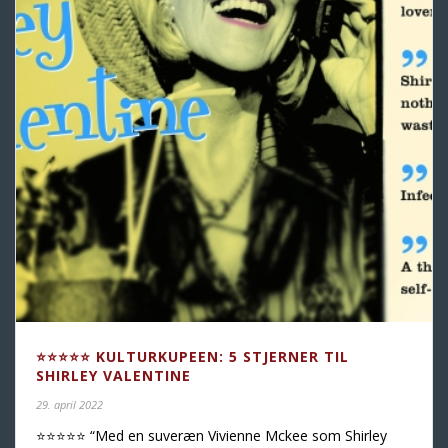
⭐️⭐️⭐️⭐️⭐️ KULTURKUPEEN: 5 STJERNER TIL
SHIRLEY VALENTINE
29. april 2022
⭐️⭐️⭐️⭐️⭐️ “Med en suveræn Vivienne Mckee som Shirley