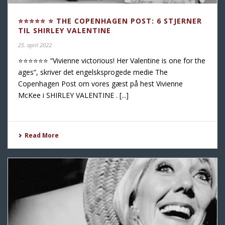
⭐️⭐️⭐️⭐️⭐️ ⭐️ THE COPENHAGEN POST: 6 STJERNER
TIL SHIRLEY VALENTINE
25. april 2022
⭐️⭐️⭐️⭐️⭐️⭐️ “Vivienne victorious! Her Valentine is one for the
ages“, skriver det engelsksprogede medie The
Copenhagen Post om vores gæst på hest Vivienne
McKee i SHIRLEY VALENTINE . [...]
Read More