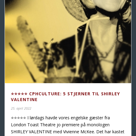
⭐️⭐️⭐️⭐️⭐️ CPHCULTURE: 5 STJERNER TIL SHIRLEY
VALENTINE
25. april 2022
⭐️⭐️⭐️⭐️⭐️ I lørdags havde vores engelske gæster fra
London Toast Theatre jo premiere på monologen
SHIRLEY VALENTINE med Vivienne McKee. Det har kastet