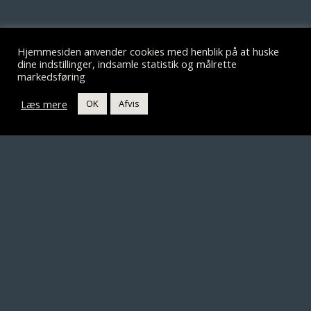
Hjemmesiden anvender cookies med henblik på at huske
dine indstillinger, indsamle statistik og målrette
TEATRET VED SORTE HEST
markedsføring
Vesterbrogade 150
Læs mere
OK
Afvis
1620 København V
Tlf. 33 31 06 06
CVR. 85153412
ÅBNINGSTIDER
Kontorets åbningstid:
Man kl. 13-15
Barens åbningstid:
1 time før forestillingens start