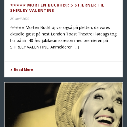
⭐️⭐️⭐️⭐️⭐️ MORTEN BUCKHØJ: 5 STJERNER TIL
SHIRLEY VALENTINE
25. april 2022
⭐️⭐️⭐️⭐️⭐️ Morten Buckhøj var også på pletten, da vores
aktuelle gæst på hest London Toast Theatre i lørdags tog
hul på sin 40-års-jubilæumssæson med premieren på
SHIRLEY VALENTINE. Anmelderen [...]
Read More