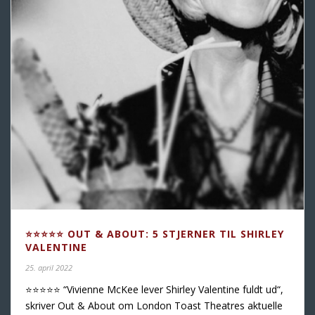
⭐️⭐️⭐️⭐️⭐️ OUT & ABOUT: 5 STJERNER TIL SHIRLEY
VALENTINE
25. april 2022
⭐️⭐️⭐️⭐️⭐️ “Vivienne McKee lever Shirley Valentine fuldt ud“,
skriver Out & About om London Toast Theatres aktuelle