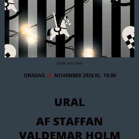
Grafik: Mike Tylak
ONSDAG
25.
NOVEMBER 2026 KL. 19.00
URAL
AF STAFFAN
VALDEMAR HOLM