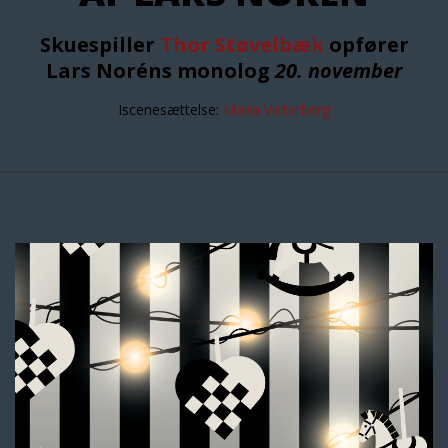
Skuespiller
Thor Støvelbæk
opfører
Lars Noréns monolog
20. november
Iscenesættelse:
Maria Vinterberg