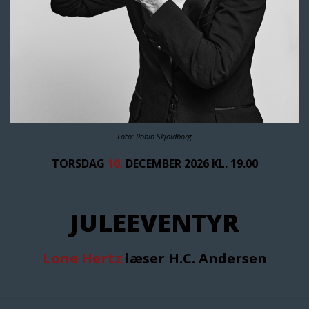
Foto: Robin Skjoldborg
TORSDAG
10.
DECEMBER 2026 KL. 19.00
JULEEVENTYR
Lone Hertz
læser H.C. Andersen