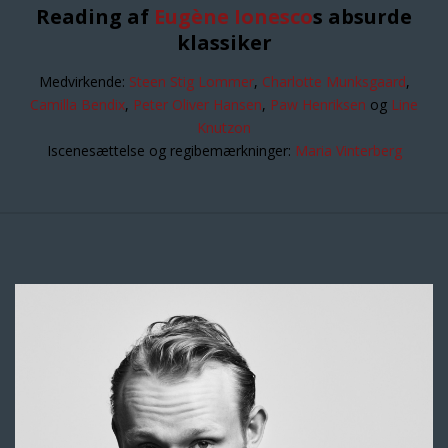
Reading af
Eugène Ionesco
s absurde
klassiker
Medvirkende:
Steen Stig Lommer
,
Charlotte Munksgaard
,
Camilla Bendix
,
Peter Oliver Hansen
,
Paw Henriksen
og
Line
Knutzon
Iscenesættelse og regibemærkninger:
Maria Vinterberg