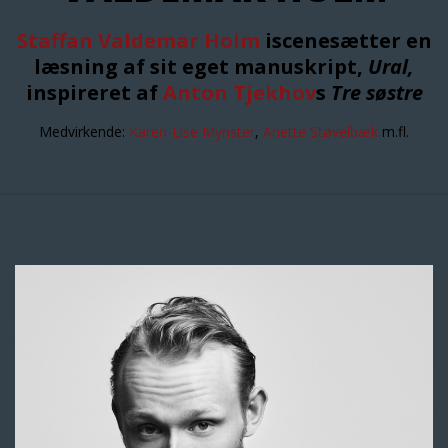
Staffan Valdemar Holm
iscenesætter en
læsning af sit eget manuskript,
Ural,
inspireret af
Anton Tjekhov
s
Tre søstre
Medvirkende:
Karen-Lise Mynster
,
Anette Støvelbæk
m.fl.