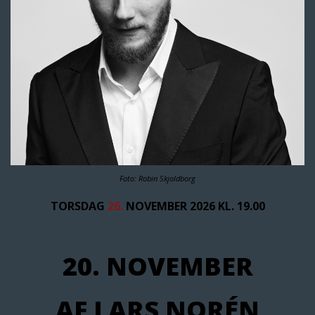
Foto: Robin Skjoldborg
TORSDAG
26.
NOVEMBER 2026 KL. 19.00
20. NOVEMBER
AF LARS NORÉN