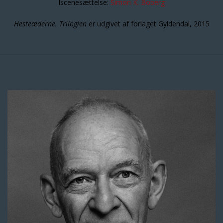
Iscenesættelse:
Simon K. Boberg
Hesteæderne. Trilogien
er udgivet af forlaget Gyldendal, 2015