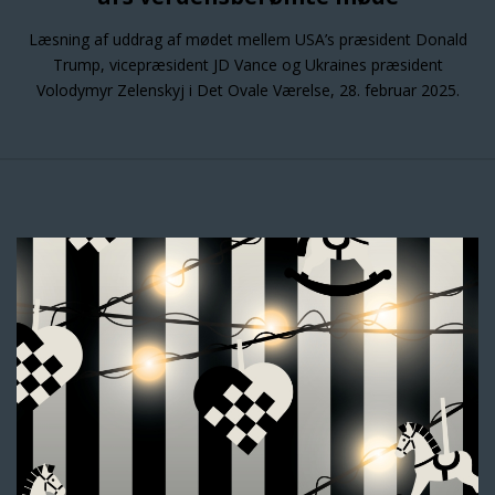
Læsning af uddrag af mødet mellem USA’s præsident Donald
Trump, vicepræsident JD Vance og Ukraines præsident
Volodymyr Zelenskyj i Det Ovale Værelse, 28. februar 2025.