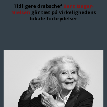
Tidligere drabschef
Bent Isager-
Nielsen
går tæt på virkelighedens
lokale forbrydelser