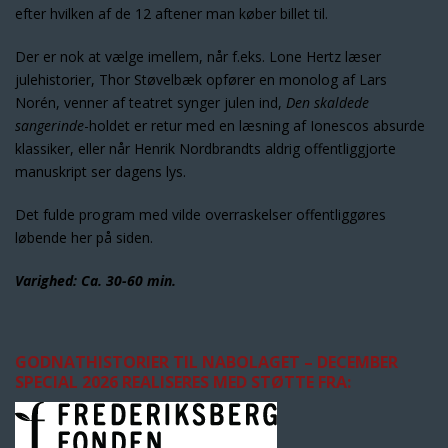
efter hvilken af de 12 aftener man køber billet til.
Der er nok at vælge imellem, når f.eks. Lone Hertz læser
julehistorier, Thor Støvelbæk opfører en monolog af Lars
Norén, venner af teatret synger julen ind,
Den skaldede
sangerinde
-holdet er retur med en læsning af Ionescos absurde
klassiker, eller når Henrik Nordbrandts aldrig offentliggjorte
manuskript ser dagens lys.
Det fulde program med vilde overraskelser offentliggøres
løbende her på siden.
Varighed: Ca. 30-60 min.
GODNATHISTORIER TIL NABOLAGET – DECEMBER
SPECIAL 2026 REALISERES MED STØTTE FRA: