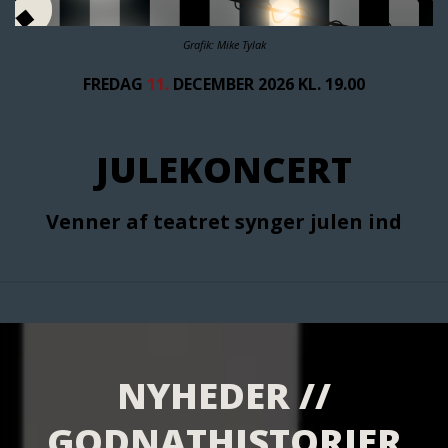
Grafik: Mike Tylak
FREDAG
11.
DECEMBER 2026 KL. 19.00
JULEKONCERT
Venner af teatret synger julen ind
NYHEDER //
GODNATHISTORIER