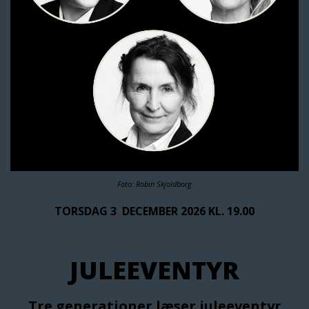
Foto: Robin Skjoldborg
TORSDAG 3
.
DECEMBER 2026 KL. 19.00
JULEEVENTYR
Tre generationer læser juleeventyr