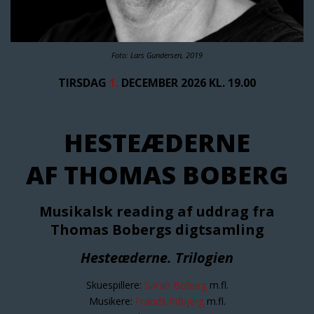
Foto: Lars Gundersen, 2019
TIRSDAG
1.
DECEMBER 2026 KL. 19.00
HESTEÆDERNE
AF THOMAS BOBERG
Musikalsk reading af uddrag fra
Thomas Bobergs digtsamling
Hesteæderne. Trilogien
Skuespillere:
Sarah Boberg
m.fl.
Musikere:
Frands Rifbjerg
m.fl.