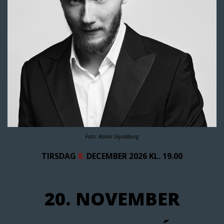
Foto: Robin Skjoldborg
TIRSDAG
8.
DECEMBER 2026 KL. 19.00
20. NOVEMBER