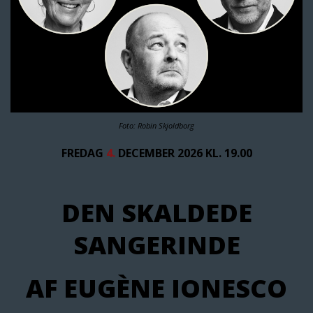
Foto: Robin Skjoldborg
FREDAG
4.
DECEMBER 2026 KL. 19.00
DEN SKALDEDE
SANGERINDE
AF EUGÈNE IONESCO