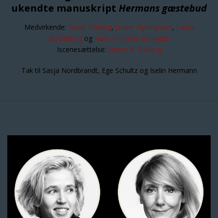
ukendte manuskript
Hermans gæstebud
Medvirkende:
Sarah Boberg
,
Jesper Hyldegaard
,
Laura
Skjoldborg
og
Hans Christian Schrøder
Iscenesættelse:
Simon K. Boberg
Tak til Sasja Nordbrandt, Ege Schultz og Iselin Hermann