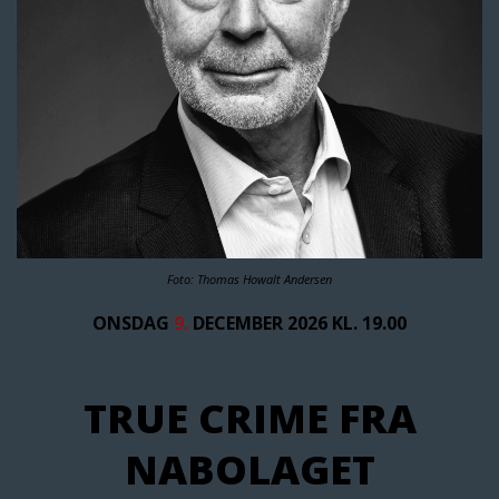
Foto: Thomas Howalt Andersen
ONSDAG
9.
DECEMBER 2026 KL. 19.00
TRUE CRIME FRA
NABOLAGET