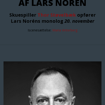
AF LARS NORÉN
Skuespiller
Thor Støvelbæk
opfører
Lars Noréns monolog
20. november
Iscenesættelse:
Maria Vinterberg