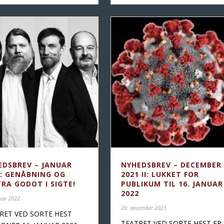
EDSBREV – JANUAR
NYHEDSBREV – DECEMBER
2: GENÅBNING OG
2021 II: LUKKET FOR
RA GODOT I SIGTE!
PUBLIKUM TIL 16. JANUAR
2022
uar 2022
20. december 2021
RET VED SORTE HEST
TEATRET VED SORTE HEST ER