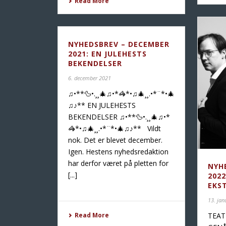
Read More
NYHEDSBREV – DECEMBER
2021: EN JULEHESTS
BEKENDELSER
6. december 2021
♫•**🦆•.¸¸🎄♫•*🦓*•♫🎄¸¸.•*¨*•🎄
♫♪** EN JULEHESTS
BEKENDELSER ♫•**🦆•.¸¸🎄♫•*
🦓*•♫🎄¸¸.•*¨*•🎄♫♪** Vildt
nok. Det er blevet december.
Igen. Hestens nyhedsredaktion
har derfor været på pletten for
NYH
[...]
202
EKST
13. jan
TEAT
Read More