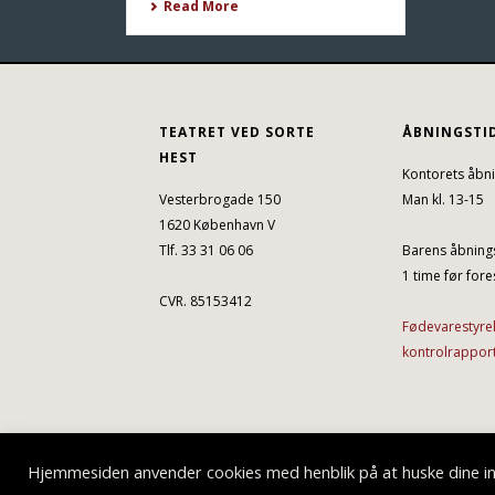
Read More
TEATRET VED SORTE
ÅBNINGSTI
HEST
Kontorets åbni
Vesterbrogade 150
Man kl. 13-15
1620 København V
Tlf. 33 31 06 06
Barens åbnings
1 time før fores
CVR. 85153412
Fødevarestyre
kontrolrappor
Hjemmesiden anvender cookies med henblik på at huske dine ind
Teatret ved Sorte Hest © 2019