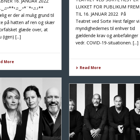
BNER 16. JANUAR 2022
LUKKET FOR PUBLIKUM FREM
.¸¸♫•**•♫¸¸.•*¨*•♫♪**
TIL 16. JANUAR 2022 På
elig er der al mulig grund til
Teatret ved Sorte Hest følger vi
tte på hatten af ren og skær
myndighedernes til enhver tid
orfalsket glæde over, at
gældende krav og anbefalinger
 (igen) [...]
vedr. COVID-19-situationen. [...]
ad More
Read More