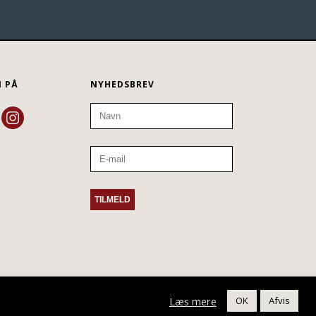
N PÅ
NYHEDSBREV
Læs mere
OK
Afvis
Privatlivspolitik