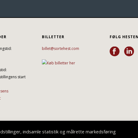
DER
BILLETTER
FØLG HESTE
ngstid:
billet@sortehest.com
tid:
tillingens start
lsens
t
stillinger, indsamle statistik og målrette markedsføring