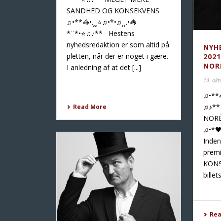
SANDHED OG KONSEKVENS
♫•**🦓•.¸¸⭐♫•*•♫¸¸.•🦓
*¨*•⭐♫♪** Hestens
nyhedsredaktion er som altid på
NYH
pletten, når der er noget i gære.
202
NOR
I anledning af at det [...]
14. okt
♫•**
♫♪**
Read More
NORÉ
♫•*
Inden
prem
KONS
billets
Re