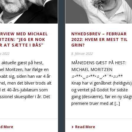
ERVIEW MED MICHAEL
NYHEDSBREV – FEBRUAR
ITZEN: “JEG ER NOK
2022: HVEM ER MEST TIL
R AT SÆTTE I BÅS”
GRIN?
ts 2022
8. februar 2022
 aktuelle gæst på hest,
MÅNEDENS GÆST PÅ HEST:
el Moritzen, har ifølge en
MICHAEL MORITZEN
kabt sig, siden han var 4 år
♫•**•.¸¸♫•**•♫¸¸.•*¨*•♫♪**
l, men det bliver trods alt
Knap har vi genåbnet (heldigvis)
il et 40-års-jubilæum som
og ventet på Godot for sidste
ssionel skuespiller i år. Det
gang (desværre), før en ny slag
premiere truer med at [...]
ad More
Read More