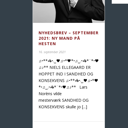
NYHEDSBREV – SEPTEMBER
2021: NY MAND PÅ
HESTEN
16. september 2021
♫•**🦓•.¸¸🖤♫•*🖤*•♫¸¸.•🦓*¨*•🖤
♫♪** NIELS ELLEGAARD ER
HOPPET IND I SANDHED OG
KONSEKVENS ♫•**🦓•.¸¸🖤♫•*🖤
*•♫¸¸.•🦓*¨*•🖤♫♪** Lars
Norèns vilde
mesterværk SANDHED OG
KONSEKVENS skulle jo [...]