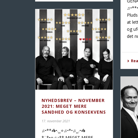
GENÅ
♫•**•
Pluds
at le
og uf
det nu
Re
NYHEDSBREV – NOVEMBER
2021: MEGET MERE
SANDHED OG KONSEKVENS
17. november 2021
♫•**🦓•.¸¸⭐♫•*•♫¸¸.•🦓
*¨*•⭐♫♪** MEGET MERE