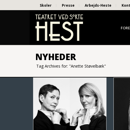
Skoler
Presse
Arbejds-Heste
Kon
FORE
NYHEDER
Tag Archives for: "Anette Støvelbæk"