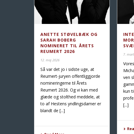
ANETTE STØVELBÆK OG
INT
SARAH BOBERG
MOR
NOMINERET TIL ÅRETS
SVÆ
REUMERT 2026
7. mar
12. maj 2026
Vores
Så var det jo i sidste uge, at
Micha
Reumert-juryen offentliggjorde
ven s
nomineringerne til Årets
gamme
Reumert 2026. Og vi kan med
kun t
glæde og stolthed meddele, at
profe
to af Hestens yndlingsdamer er
[...]
blandt de [...]
Re