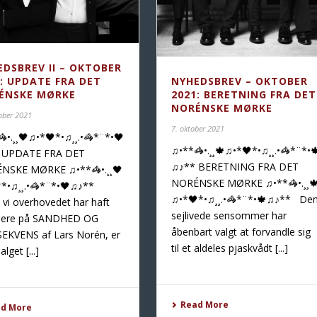
EDSBREV II – OKTOBER
1: UPDATE FRA DET
NYHEDSBREV – OKTOBER
ÉNSKE MØRKE
2021: BERETNING FRA DET
NORÉNSKE MØRKE
ober 2021
7. oktober 2021
•.¸¸🖤♫•*🖤*•♫¸¸.•🦓*¨*•🖤
♫•**🦓•.¸¸🍁♫•*🖤*•♫¸¸.•🦓*¨*•
 UPDATE FRA DET
♫♪** BERETNING FRA DET
NSKE MØRKE ♫•**🦓•.¸¸🖤
NORÉNSKE MØRKE ♫•**🦓•.¸¸
*•♫¸¸.•🦓*¨*•🖤♫♪**
♫•*🖤*•♫¸¸.•🦓*¨*•🍁♫♪** De
 vi overhovedet har haft
sejlivede sensommer har
iere på SANDHED OG
åbenbart valgt at forvandle sig
EKVENS af Lars Norén, er
til et aldeles pjaskvådt [...]
alget [...]
Read More
ad More