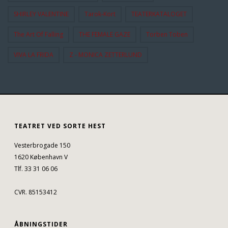
SHIRLEY VALENTINE
Tarok-Kort
TEATERKATALOGET
The Art Of Falling
THE FEMALE GAZE
Torben Toben
VIVA LA FRIDA
Z - MONICA ZETTERLUND
TEATRET VED SORTE HEST
Vesterbrogade 150
1620 København V
Tlf. 33 31 06 06
CVR. 85153412
ÅBNINGSTIDER