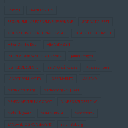
Enetime
FRANKENSTEIN
FRØKEN SMILLAS FORNEMMELSE FOR SNE
GODNAT ALBERT
GODNATHISTORIER TIL NABOLAGET
HESTESTOLESELSKABET
Hitler On The Roof
HJERNEKASSEN
INDEN VI DØR SYNGER VI EN SANG
Jantedrengen
JEG HEDDER BENTE
Jeg Vil Også Kysses
Kussesumpen
LANDET SOM IKKE ER
LOPPEMARKED
MAIREAD
Maria Vinterberg
Marienborg - NEJ TAK!
MENS VI VENTER PÅ GODOT
MINE FORÆLDRES TING
Niels Ellegaard
NOMINERINGER
Nyhedsbrev
SANDHED OG KONSEKVENS
Sarah Boberg