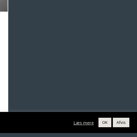
Læs mere
OK
Afvis