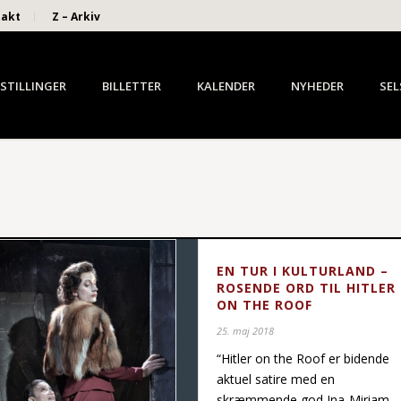
takt
Z – Arkiv
STILLINGER
BILLETTER
KALENDER
NYHEDER
SEL
EN TUR I KULTURLAND –
ROSENDE ORD TIL HITLER
ON THE ROOF
25. maj 2018
“Hitler on the Roof er bidende
aktuel satire med en
skræmmende god Ina-Miriam