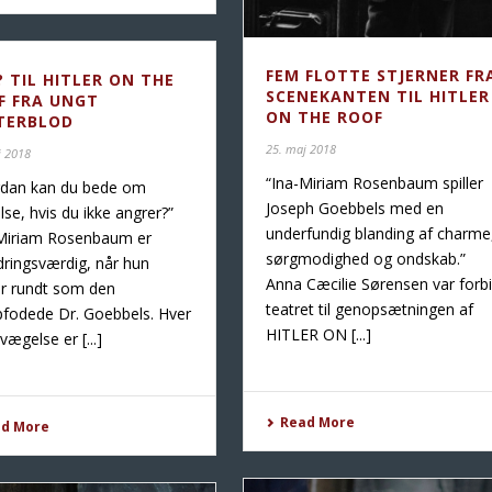
FEM FLOTTE STJERNER FR
? TIL HITLER ON THE
SCENEKANTEN TIL HITLER
F FRA UNGT
ON THE ROOF
TERBLOD
25. maj 2018
j 2018
“Ina-Miriam Rosenbaum spiller
rdan kan du bede om
Joseph Goebbels med en
else, hvis du ikke angrer?”
underfundig blanding af charme
-Miriam Rosenbaum er
sørgmodighed og ondskab.”
ringsværdig, når hun
Anna Cæcilie Sørensen var forbi
r rundt som den
teatret til genopsætningen af
fodede Dr. Goebbels. Hver
HITLER ON [...]
vægelse er [...]
Read More
ad More