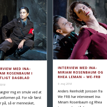
INTERVIEW MED INA-
ERVIEW MED INA-
MIRIAM ROSENBAUM OG
IAM ROSENBAUM I
RHEA LEMAN – WE-FRB
STLIGT DAGBLAD
9. maj 2018
 2018
Anders Reinholdt Jonssen fra
vægrer mig en smule ved at
We FRB har interviewet Ina-
uniformen på. For når først
Miriam Rosenbaum og Rhea
r på, så er mennesket,