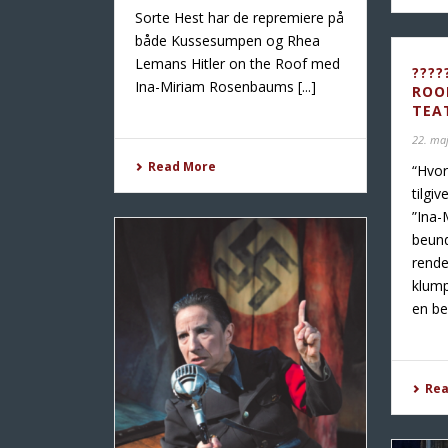
Sorte Hest har de repremiere på
både Kussesumpen og Rhea
Lemans Hitler on the Roof med
????
Ina-Miriam Rosenbaums [...]
ROO
TEA
22. ma
Read More
“Hvo
tilgiv
”Ina
beund
rende
klump
en be
Re