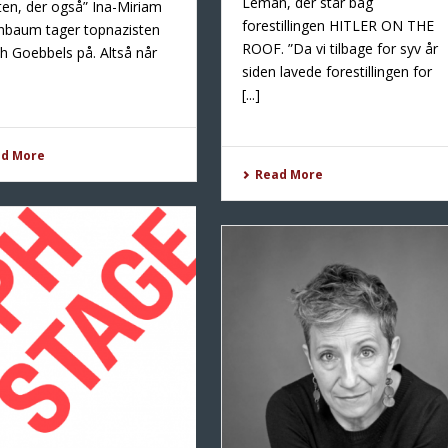
Leman, der står bag
ten, der også” Ina-Miriam
forestillingen HITLER ON THE
nbaum tager topnazisten
ROOF. ”Da vi tilbage for syv år
h Goebbels på. Altså når
siden lavede forestillingen for
[...]
ad More
Read More