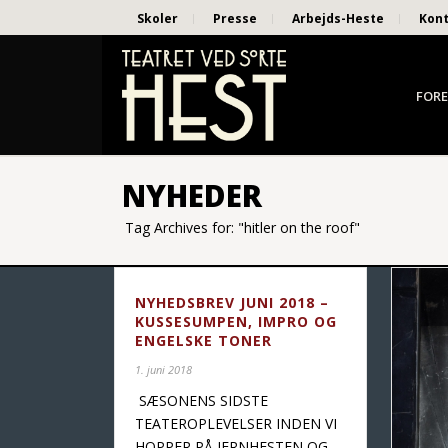
Skoler
Presse
Arbejds-Heste
Kon
FORE
NYHEDER
Tag Archives for: "hitler on the roof"
NYHEDSBREV JUNI 2018 –
KUSSESUMPEN, IMPRO OG
ENGELSKE TONER
1. juni 2018
SÆSONENS SIDSTE
TEATEROPLEVELSER INDEN VI
HOPPER PÅ JERNHESTEN OG