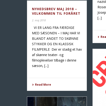
nazis
Rose
NYHEDSBREV MAJ 2018 –
Josep
VELKOMMEN TIL FORÅRET
[...]
2. maj 2018
VI ER LANG FRA FÆRDIGE
MED SÆSONEN – I MAJ HAR VI
Re
BLANDT ANDET TO SKØNNE
STYKKER OG EN KLASSISK
FILMPERLE Der er stadig et hav
af skønne teater- og
filmoplevelser tilbage i denne
sæson, [...]
Read More