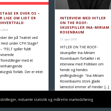
 STAGE ER OVER OS –
R LIGE OM LIDT ER
INTERVIEW MED HITLER
 IHVERTFALD
ON THE ROOF-
SKUESPILLER INA-MIRIAM
il 2018
ROSENBAUM
sker der på Teatret ved
17. april 2018
e Hest under CPH Stage?
HITLER ON THE ROOF-
– “FELT spiller fuldt
skuespiller Ina-Miriam
viserede
Rosenbaum fortæller i et
rforestillinger med et
interview med Politiken om
menhængende
hende og hendes
turgisk forløb. Der er intet
yndlingsdesign “Ina-Miriam
Rosenbaums store glade
lænestol emmer af minder. [...]
ad More
stillinger, indsamle statistik og målrette markedsføring
Read More