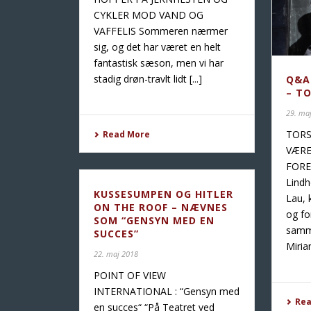
CYKLER MOD VAND OG
VAFFELIS Sommeren nærmer
sig, og det har været en helt
fantastisk sæson, men vi har
stadig drøn-travlt lidt [...]
Q&A
– T
29. ma
TORS
Read More
VÆRE
FORE
Lind
KUSSESUMPEN OG HITLER
Lau, 
ON THE ROOF – NÆVNES
og fo
SOM “GENSYN MED EN
samme
SUCCES”
Miria
22. maj 2018
POINT OF VIEW
INTERNATIONAL : “Gensyn med
Re
en succes“ “På Teatret ved