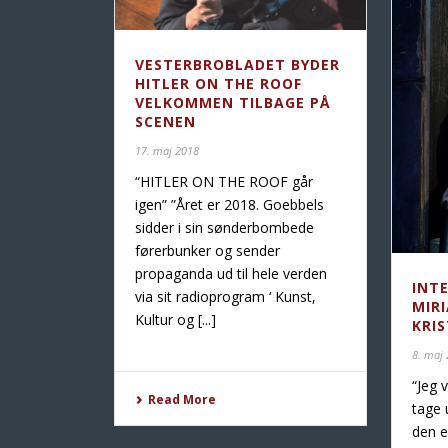
VESTERBROBLADET BYDER
HITLER ON THE ROOF
VELKOMMEN TILBAGE PÅ
SCENEN
17. maj 2018
“HITLER ON THE ROOF går
igen” ”Året er 2018. Goebbels
sidder i sin sønderbombede
førerbunker og sender
propaganda ud til hele verden
INT
via sit radioprogram ‘ Kunst,
MIR
Kultur og [...]
KRI
8. maj
“Jeg 
Read More
tage 
den e