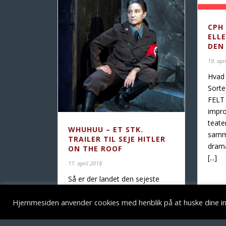
CPH
ELLE
DEN
19. apr
Hvad 
Sort
FELT 
impro
teate
WHUHUU – ET STK.
sam
TRAILER TIL SEJE HITLER
drama
ON THE ROOF
[...]
17. april 2018
Så er der landet den sejeste
trailer til HITLER ON THE ROOF
Re
Hjemmesiden anvender cookies med henblik på at huske dine ind
JOSEPH GEOBBELS er endt i et
dødslimbo, som han af gode
grunde har ret svært ved at