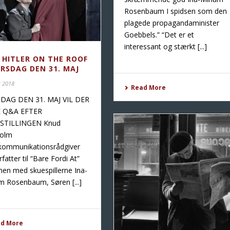
Rosenbaum I spidsen som den
plagede propagandaminister
Goebbels.” “Det er et
interessant og stærkt [...]
 HITLER ON THE ROOF
ORSDAG DEN 31. MAJ
j 2018
Read More
DAG DEN 31. MAJ VIL DER
 Q&A EFTER
STILLINGEN Knud
holm
kommunikationsrådgiver
rfatter til “Bare Fordi At”
n med skuespillerne Ina-
m Rosenbaum, Søren [...]
ad More