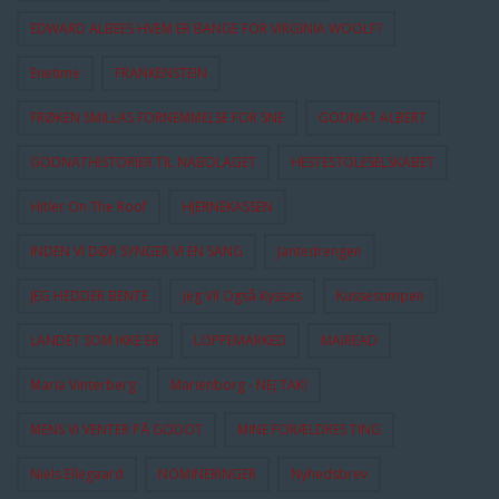
EDWARD ALBEES HVEM ER BANGE FOR VIRGINIA WOOLF?
Enetime
FRANKENSTEIN
FRØKEN SMILLAS FORNEMMELSE FOR SNE
GODNAT ALBERT
GODNATHISTORIER TIL NABOLAGET
HESTESTOLESELSKABET
Hitler On The Roof
HJERNEKASSEN
INDEN VI DØR SYNGER VI EN SANG
Jantedrengen
JEG HEDDER BENTE
Jeg Vil Også Kysses
Kussesumpen
LANDET SOM IKKE ER
LOPPEMARKED
MAIREAD
Maria Vinterberg
Marienborg - NEJ TAK!
MENS VI VENTER PÅ GODOT
MINE FORÆLDRES TING
Niels Ellegaard
NOMINERINGER
Nyhedsbrev