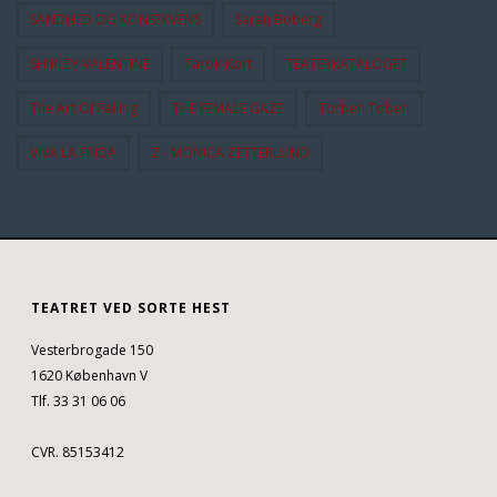
SANDHED OG KONSEKVENS
Sarah Boberg
SHIRLEY VALENTINE
Tarok-Kort
TEATERKATALOGET
The Art Of Falling
THE FEMALE GAZE
Torben Toben
VIVA LA FRIDA
Z - MONICA ZETTERLUND
TEATRET VED SORTE HEST
Vesterbrogade 150
1620 København V
Tlf. 33 31 06 06
CVR. 85153412