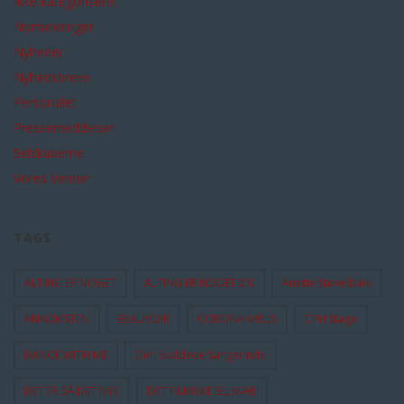
Ikke kategoriseret
Nomineringer
Nyheder
Nyhedsbreve
Personalet
Pressemeddelser
Selskaberne
Vores Venner
TAGS
ALTING ER NOGET
ALTING ER NOGET 2.0
Anette Støvelbæk
ANKOMSTEN
BEAUVOIR
CORONA-VIRUS
CPH Stage
DANCE WITH ME
Den Skaldede Sangerinde
DET ER SÅ DET NYE
DET FILMISKE SELSKAB