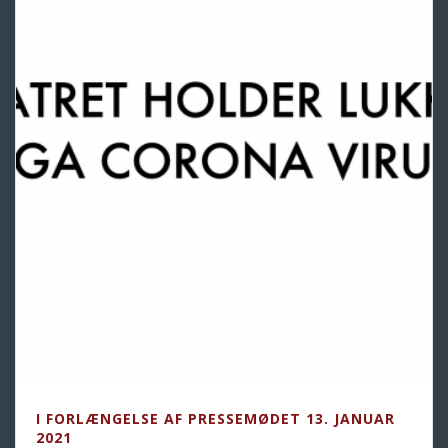
I FORLÆNGELSE AF PRESSEMØDET 13. JANUAR
2021