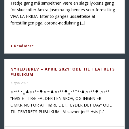
Tredje gang må simpelthen være en slags lykkens gang
for skuespiller Amira Jasmina og hendes solo-forestilling
VIVA LA FRIDA! Efter to ganges udsættelse af
forestillingen pga. corona-nedlukning [...]
Read More
NYHEDSBREV – APRIL 2021: ODE TIL TEATRETS
PUBLIKUM
7. april 2021
♫•** •.¸¸🌲♫♪**🌳♫•*🌲♫♪**🌳¸¸.•*¨*•🌲♫♪**🌳 ♫♪**
“HVIS ET TRÆ FALDER I EN SKOV, OG INGEN ER
OMKRING FOR AT HØRE DET, LYDER DET DA?” ODE
TIL TEATRETS PUBLIKUM Vi savner jer!!!! Hvis [...]