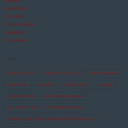
Nyheder
Nyhedsbreve
Personalet
Pressemeddelser
Selskaberne
Vores Venner
TAGS
ALTING ER NOGET
ALTING ER NOGET 2.0
Anette Støvelbæk
ANKOMSTEN
BEAUVOIR
CORONA-VIRUS
CPH Stage
DANCE WITH ME
Den Skaldede Sangerinde
DET ER SÅ DET NYE
DET FILMISKE SELSKAB
EDWARD ALBEES HVEM ER BANGE FOR VIRGINIA WOOLF?