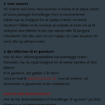
3. Støt teatret
På Teatret ved Sorte Hest kommer vi måske til at aflyse resten
af vores planlagte forestillinger frem til sommerferien.
Måske har du mulighed for at hjælpe teatret i en kritisk
situation? Måske vil du overveje at undlade at bede om at få
ombyttet dine billetter til den nye sæson eller få pengene
refunderet? Det ville være en stor hjælp i en svær situation for
vores lille og sårbare teater.
4. Byt billetten til et gavekort
Hvis du ikke i aflysningsøjeblikket kan planlægge teater i
fremtiden, har du også mulighed for at veksle værdien af dine
billetter
til et gavekort, der gælder 3 år frem?
Send en mail til
billet@sortehest.dk
. med dit ordrenr., så
fremsender vi gavekortet til din mailadresse
HVIS DU HAR ÅRSKORTBILLET
Hvis du har årskortbillet(ter) til forestillinger til og med 1.juli.2020
tillader vi os at slette reservationen.