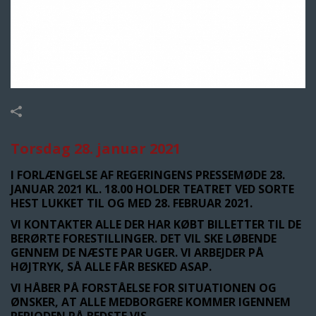
Torsdag 28. januar 2021
I FORLÆNGELSE AF REGERINGENS PRESSEMØDE 28.
JANUAR 2021 KL. 18.00 HOLDER TEATRET VED SORTE
HEST LUKKET TIL OG MED 28. FEBRUAR 2021.
VI KONTAKTER ALLE DER HAR KØBT BILLETTER TIL DE
BERØRTE FORESTILLINGER. DET VIL SKE LØBENDE
GENNEM DE NÆSTE PAR UGER. VI ARBEJDER PÅ
HØJTRYK, SÅ ALLE FÅR BESKED ASAP.
VI HÅBER PÅ FORSTÅELSE FOR SITUATIONEN OG
ØNSKER, AT ALLE MEDBORGERE KOMMER IGENNEM