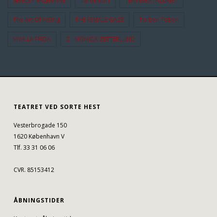
SHIRLEY VALENTINE
Tarok-Kort
TEATERKATALOGET
The Art Of Falling
THE FEMALE GAZE
Torben Toben
VIVA LA FRIDA
Z - MONICA ZETTERLUND
TEATRET VED SORTE HEST
Vesterbrogade 150
1620 København V
Tlf. 33 31 06 06
CVR. 85153412
ÅBNINGSTIDER