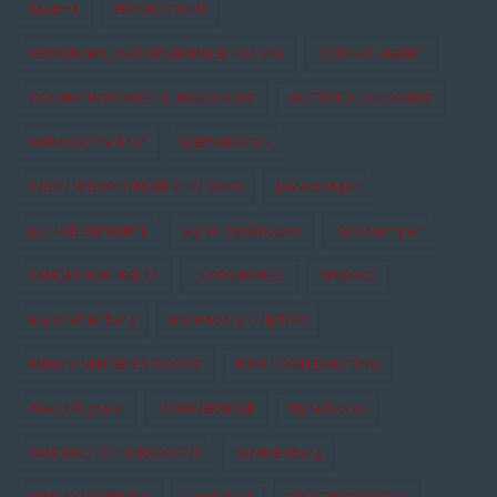
Enetime
FRANKENSTEIN
FRØKEN SMILLAS FORNEMMELSE FOR SNE
GODNAT ALBERT
GODNATHISTORIER TIL NABOLAGET
HESTESTOLESELSKABET
Hitler On The Roof
HJERNEKASSEN
INDEN VI DØR SYNGER VI EN SANG
Jantedrengen
JEG HEDDER BENTE
Jeg Vil Også Kysses
Kussesumpen
LANDET SOM IKKE ER
LOPPEMARKED
MAIREAD
Maria Vinterberg
Marienborg - NEJ TAK!
MENS VI VENTER PÅ GODOT
MINE FORÆLDRES TING
Niels Ellegaard
NOMINERINGER
Nyhedsbrev
SANDHED OG KONSEKVENS
Sarah Boberg