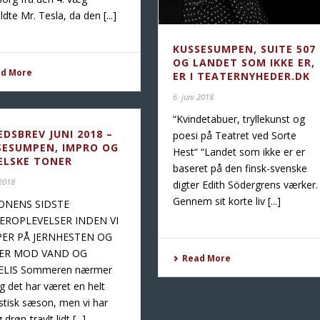
dte Mr. Tesla, da den [...]
KUSSESUMPEN, SUITE 507
OG LANDET SOM IKKE ER,
ad More
ER I TEATERNYHEDER.DK
6. juni 2018
“Kvindetabuer, tryllekunst og
DSBREV JUNI 2018 –
poesi på Teatret ved Sorte
SESUMPEN, IMPRO OG
Hest“ “Landet som ikke er er
ELSKE TONER
baseret på den finsk-svenske
 2018
digter Edith Södergrens værker.
Gennem sit korte liv [...]
NENS SIDSTE
EROPLEVELSER INDEN VI
ER PÅ JERNHESTEN OG
ER MOD VAND OG
Read More
ELIS Sommeren nærmer
og det har været en helt
stisk sæson, men vi har
 drøn-travlt lidt [...]