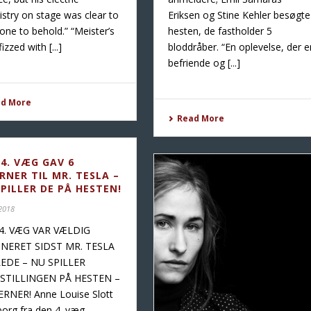
stry on stage was clear to
Eriksen og Stine Kehler besøgte
one to behold.” “Meister’s
hesten, de fastholder 5
izzed with [...]
bloddråber. “En oplevelse, der e
befriende og [...]
ad More
Read More
 4. VÆG GAV 6
RNER TIL MR. TESLA –
PILLER DE PÅ HESTEN!
 2018
4. VÆG VAR VÆLDIG
NERET SIDST MR. TESLA
LEDE – NU SPILLER
STILLINGEN PÅ HESTEN –
ERNER! Anne Louise Slott
org fra den 4. væg