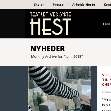
Skoler
Presse
Arbejds-Heste
Kon
FORE
NYHEDER
Monthly Archive for: "juni, 2018"
5 S
TIL 
CHE
8. juni
“Meis
in his
scien