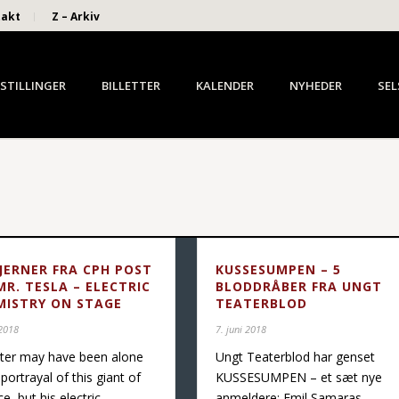
takt
Z – Arkiv
STILLINGER
BILLETTER
KALENDER
NYHEDER
SEL
TJERNER FRA CPH POST
KUSSESUMPEN – 5
MR. TESLA – ELECTRIC
BLODDRÅBER FRA UNGT
MISTRY ON STAGE
TEATERBLOD
 2018
7. juni 2018
ter may have been alone
Ungt Teaterblod har genset
 portrayal of this giant of
KUSSESUMPEN – et sæt nye
ce, but his electric
anmeldere; Emil Samaras