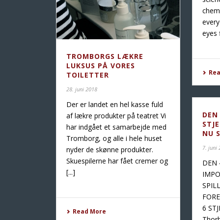
chemi
every
eyes f
TROMBORGS LÆKRE
LUKSUS PÅ VORES
Re
TOILETTER
28. juni 2018
Der er landet en hel kasse fuld
DEN
af lækre produkter på teatret Vi
STJE
har indgået et samarbejde med
NU S
Tromborg, og alle i hele huset
7. juni
nyder de skønne produkter.
Skuespilerne har fået cremer og
DEN 
[...]
IMPO
SPIL
FORE
6 STJ
Read More
Thorb