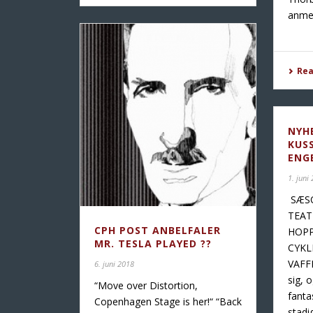
anmel
Re
NYHE
KUS
ENG
1. juni
SÆSO
TEAT
CPH POST ANBELFALER
HOPP
MR. TESLA PLAYED ??
CYKL
VAFF
6. juni 2018
sig, 
“Move over Distortion,
fanta
Copenhagen Stage is her!“ “Back
stadig