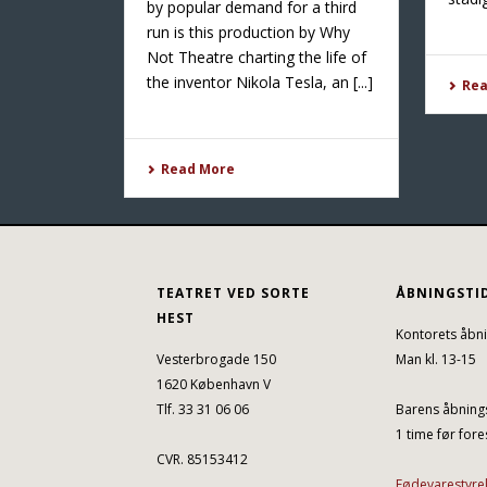
by popular demand for a third
run is this production by Why
Not Theatre charting the life of
the inventor Nikola Tesla, an [...]
Re
Read More
TEATRET VED SORTE
ÅBNINGSTI
HEST
Kontorets åbni
Vesterbrogade 150
Man kl. 13-15
1620 København V
Tlf. 33 31 06 06
Barens åbnings
1 time før fores
CVR. 85153412
Fødevarestyre