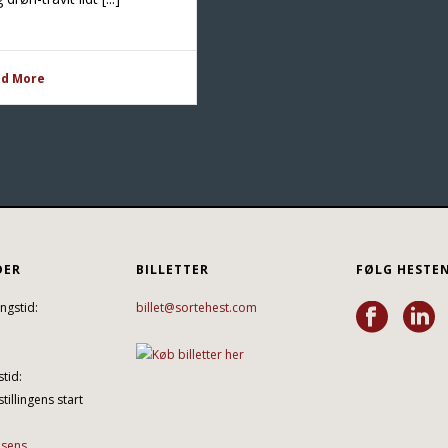
ad More
DER
BILLETTER
FØLG HESTE
ngstid:
billet@sortehest.com
tid:
tillingens start
lsens