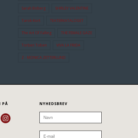
Sarah Boberg
SHIRLEY VALENTINE
Tarok-Kort
TEATERKATALOGET
The Art Of Falling
THE FEMALE GAZE
Torben Toben
VIVA LA FRIDA
Z - MONICA ZETTERLUND
N PÅ
NYHEDSBREV