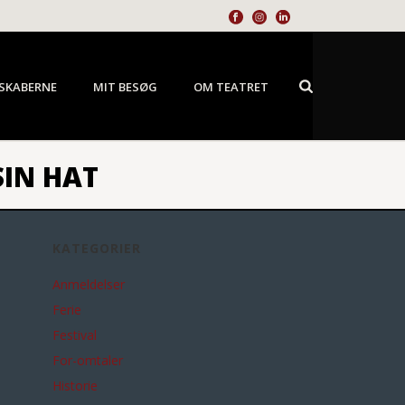
SKABERNE
MIT BESØG
OM TEATRET
SIN HAT
KATEGORIER
Anmeldelser
Ferie
Festival
For-omtaler
Historie