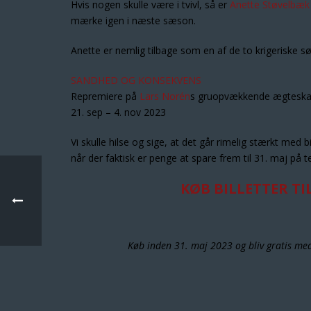
Hvis nogen skulle være i tvivl, så er
Anette Støvelbæk
mærke igen i næste sæson.
Anette er nemlig tilbage som en af de to krigeriske 
SANDHED OG KONSEKVENS
Repremiere på
Lars Norén
s gruopvækkende ægtesk
21. sep – 4. nov 2023
Vi skulle hilse og sige, at det går rimelig stærkt med b
når der faktisk er penge at spare frem til 31. maj på te
KØB BILLETTER T
Køb inden 31. maj 2023 og bliv gratis medl