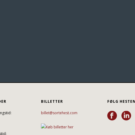
DER
BILLETTER
FØLG HESTE
ngstid:
billet@sortehest.com
tid: