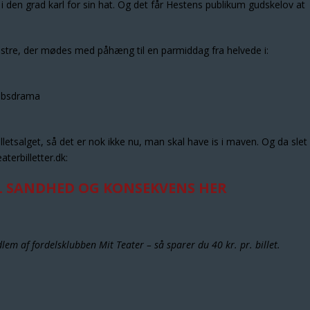
i den grad karl for sin hat. Og det får Hestens publikum gudskelov at
søstre, der mødes med påhæng til en parmiddag fra helvede i:
absdrama
illetsalget, så det er nok ikke nu, man skal have is i maven. Og da slet 
aterbilletter.dk:
IL SANDHED OG KONSEKVENS HER
em af fordelsklubben Mit Teater – så sparer du 40 kr. pr. billet.