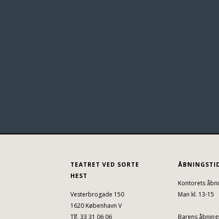
TEATRET VED SORTE
ÅBNINGSTI
HEST
Kontorets åbni
Vesterbrogade 150
Man kl. 13-15
1620 København V
Tlf. 33 31 06 06
Barens åbnings