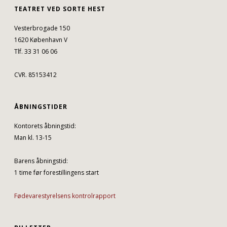
TEATRET VED SORTE HEST
Vesterbrogade 150
1620 København V
Tlf. 33 31 06 06
CVR. 85153412
ÅBNINGSTIDER
Kontorets åbningstid:
Man kl. 13-15
Barens åbningstid:
1 time før forestillingens start
Fødevarestyrelsens kontrolrapport