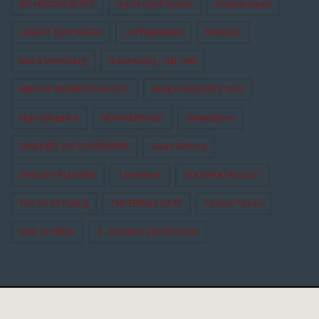
JEG HEDDER BENTE
Jeg Vil Også Kysses
Kussesumpen
LANDET SOM IKKE ER
LOPPEMARKED
MAIREAD
Maria Vinterberg
Marienborg - NEJ TAK!
MENS VI VENTER PÅ GODOT
MINE FORÆLDRES TING
Niels Ellegaard
NOMINERINGER
Nyhedsbrev
SANDHED OG KONSEKVENS
Sarah Boberg
SHIRLEY VALENTINE
Tarok-Kort
TEATERKATALOGET
The Art Of Falling
THE FEMALE GAZE
Torben Toben
VIVA LA FRIDA
Z - MONICA ZETTERLUND