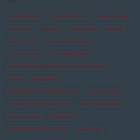
TAGS
ALTING ER NOGET
ALTING ER NOGET 2.0
Anette Støvelbæk
ANKOMSTEN
BEAUVOIR
CORONA-VIRUS
CPH Stage
DANCE WITH ME
Den Skaldede Sangerinde
DET ER SÅ DET NYE
DET FILMISKE SELSKAB
EDWARD ALBEES HVEM ER BANGE FOR VIRGINIA WOOLF?
Enetime
FRANKENSTEIN
FRØKEN SMILLAS FORNEMMELSE FOR SNE
GODNAT ALBERT
GODNATHISTORIER TIL NABOLAGET
HESTESTOLESELSKABET
Hitler On The Roof
HJERNEKASSEN
INDEN VI DØR SYNGER VI EN SANG
Jantedrengen