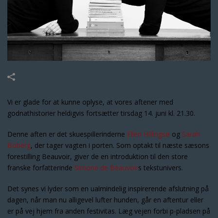
Vi er glade for at kunne oplyse, at vores aftener med
godnathistorier heldigvis fortsætter tirsdag 14. juni kl. 21.30.
Denne aften er det skuespillerinderne
Ellen Hillingsø
og
Sarah
Boberg
, der tager vagten i porten. Som optakt til næste sæsons
forestilling Beauvoir, giver de en introduktion til den store
franske forfatterinde
Simone de Beauvoir
s tekstunivers.
Det synes vi lyder som en ualmindelig inspirerende afslutning på
dagen, når man nu alligevel lufter hunden, går en aftentur eller
er på vej hjem fra anden festivitas. Læg vejen forbi p-pladsen på