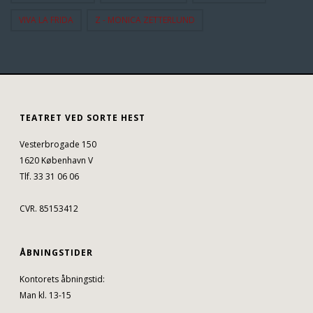
VIVA LA FRIDA
Z - MONICA ZETTERLUND
TEATRET VED SORTE HEST
Vesterbrogade 150
1620 København V
Tlf. 33 31 06 06
CVR. 85153412
ÅBNINGSTIDER
Kontorets åbningstid:
Man kl. 13-15