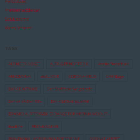
Personalet
Pressemeddelser
Selskaberne
Vores Venner
TAGS
ALTING ER NOGET
ALTING ER NOGET 2.0
Anette Støvelbæk
ANKOMSTEN
BEAUVOIR
CORONA-VIRUS
CPH Stage
DANCE WITH ME
Den Skaldede Sangerinde
DET ER SÅ DET NYE
DET FILMISKE SELSKAB
EDWARD ALBEES HVEM ER BANGE FOR VIRGINIA WOOLF?
Enetime
FRANKENSTEIN
FRØKEN SMILLAS FORNEMMELSE FOR SNE
GODNAT ALBERT