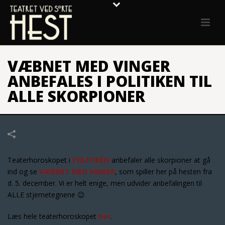
VÆBNET MED VINGER
ANBEFALES I POLITIKEN TIL
ALLE SKORPIONER
Teaterhoroskopet i
POLITIKEN
anbefaler alle skorpioner at gå
ind og se
VÆBNET MED VINGER
, som spiller her på hesten fra
d. 5. december. Vi er helt enige, men udvider anbefalingen til
ALLE stjernetegnene 😉
Læs hele teaterhoroskopet
her
.