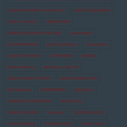
GODNATHISTORIER TIL NABOLAGET
HESTESTOLESELSKABET
Hitler On The Roof
HJERNEKASSEN
INDEN VI DØR SYNGER VI EN SANG
Jantedrengen
JEG HEDDER BENTE
Jeg Vil Også Kysses
Kussesumpen
LANDET SOM IKKE ER
LOPPEMARKED
MAIREAD
Maria Vinterberg
Marienborg - NEJ TAK!
MENS VI VENTER PÅ GODOT
MINE FORÆLDRES TING
Niels Ellegaard
NOMINERINGER
Nyhedsbrev
SANDHED OG KONSEKVENS
Sarah Boberg
SHIRLEY VALENTINE
Tarok-Kort
TEATERKATALOGET
The Art Of Falling
THE FEMALE GAZE
Torben Toben