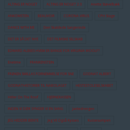
ALTING ER NOGET
ALTING ER NOGET 2.0
Anette Støvelbæk
ANKOMSTEN
BEAUVOIR
CORONA-VIRUS
CPH Stage
DANCE WITH ME
Den Skaldede Sangerinde
DET ER SÅ DET NYE
DET FILMISKE SELSKAB
EDWARD ALBEES HVEM ER BANGE FOR VIRGINIA WOOLF?
Enetime
FRANKENSTEIN
FRØKEN SMILLAS FORNEMMELSE FOR SNE
GODNAT ALBERT
GODNATHISTORIER TIL NABOLAGET
HESTESTOLESELSKABET
Hitler On The Roof
HJERNEKASSEN
INDEN VI DØR SYNGER VI EN SANG
Jantedrengen
JEG HEDDER BENTE
Jeg Vil Også Kysses
Kussesumpen