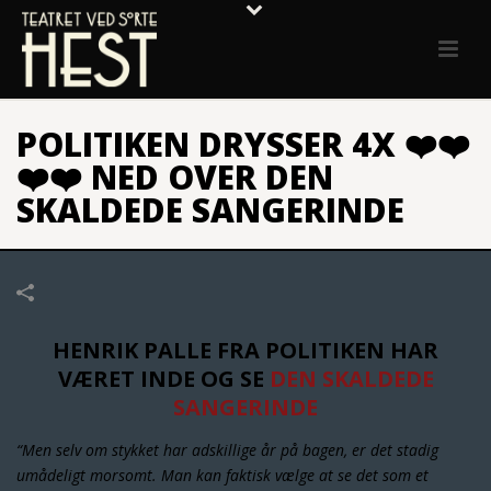
POLITIKEN DRYSSER 4X ❤️❤️
❤️❤️ NED OVER DEN
SKALDEDE SANGERINDE
HENRIK PALLE FRA POLITIKEN HAR
VÆRET INDE OG SE
DEN SKALDEDE
SANGERINDE
“Men selv om stykket har adskillige år på bagen, er det stadig
umådeligt morsomt. Man kan faktisk vælge at se det som et