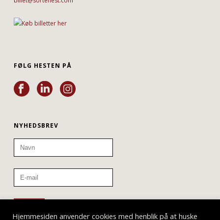
billet@sortehest.com
FØLG HESTEN PÅ
NYHEDSBREV
Hjemmesiden anvender cookies med henblik på at huske