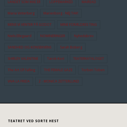
LANDET SOM IKKE ER
LOPPEMARKED
MAIREAD
Maria Vinterberg
Marienborg - NEJ TAK!
MENS VI VENTER PÅ GODOT
MINE FORÆLDRES TING
Niels Ellegaard
NOMINERINGER
Nyhedsbrev
SANDHED OG KONSEKVENS
Sarah Boberg
SHIRLEY VALENTINE
Tarok-Kort
TEATERKATALOGET
The Art Of Falling
THE FEMALE GAZE
Torben Toben
VIVA LA FRIDA
Z - MONICA ZETTERLUND
TEATRET VED SORTE HEST