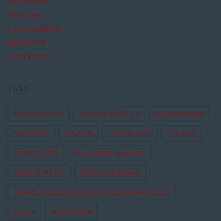
Nyhedsbreve
Personalet
Pressemeddelser
Selskaberne
Vores Venner
TAGS
ALTING ER NOGET
ALTING ER NOGET 2.0
Anette Støvelbæk
ANKOMSTEN
BEAUVOIR
CORONA-VIRUS
CPH Stage
DANCE WITH ME
Den Skaldede Sangerinde
DET ER SÅ DET NYE
DET FILMISKE SELSKAB
EDWARD ALBEES HVEM ER BANGE FOR VIRGINIA WOOLF?
Enetime
FRANKENSTEIN