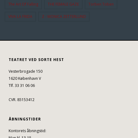
The Art Of Falling
THE FEMALE GAZE
Torben Toben
VIVA LA FRIDA
Z - MONICA ZETTERLUND
TEATRET VED SORTE HEST
Vesterbrogade 150
1620 København V
Tlf. 33 31 06 06
CVR. 85153412
ÅBNINGSTIDER
Kontorets åbningstid:
Man kl. 13-15