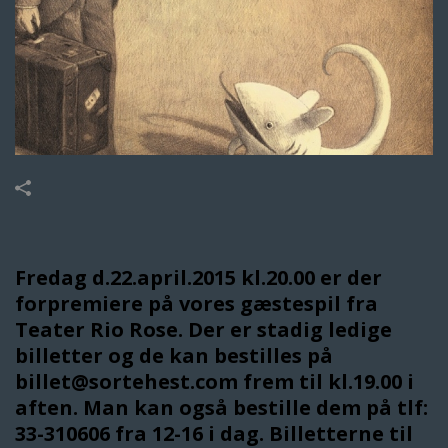
Fredag d.22.april.2015 kl.20.00 er der
forpremiere på vores gæstespil fra
Teater Rio Rose. Der er stadig ledige
billetter og de kan bestilles på
billet@sortehest.com frem til kl.19.00 i
aften. Man kan også bestille dem på tlf:
33-310606 fra 12-16 i dag. Billetterne til