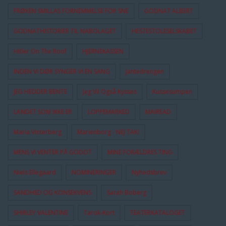
FRØKEN SMILLAS FORNEMMELSE FOR SNE
GODNAT ALBERT
GODNATHISTORIER TIL NABOLAGET
HESTESTOLESELSKABET
Hitler On The Roof
HJERNEKASSEN
INDEN VI DØR SYNGER VI EN SANG
Jantedrengen
JEG HEDDER BENTE
Jeg Vil Også Kysses
Kussesumpen
LANDET SOM IKKE ER
LOPPEMARKED
MAIREAD
Maria Vinterberg
Marienborg - NEJ TAK!
MENS VI VENTER PÅ GODOT
MINE FORÆLDRES TING
Niels Ellegaard
NOMINERINGER
Nyhedsbrev
SANDHED OG KONSEKVENS
Sarah Boberg
SHIRLEY VALENTINE
Tarok-Kort
TEATERKATALOGET