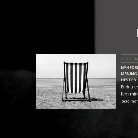
26. juni 20
NYHEDSB
MENING
HESTEN
Endnu en
fem minut
Read mor