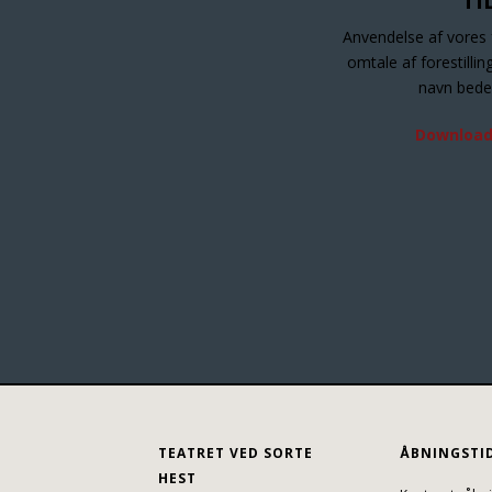
TI
Anvendelse af vores 
omtale af forestilli
navn bede
Download
TEATRET VED SORTE
ÅBNINGSTI
HEST