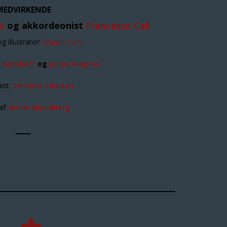
MEDVIRKENDE
n
og akkordeonist
Francesco Cali
g illustrator:
Shaun Tan
 Bornhøft
og
Jonas Wagner
ist:
Thomas Clausen
af:
Robin Skjoldborg