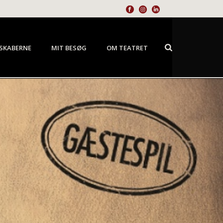
SKABERNE
MIT BESØG
OM TEATRET