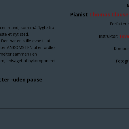
Pianist
Thomas Clause
Forfatter o
en mand, som må flygte fra
æste et nyt sted.
Instruktør:
Tove
Den har en stille evne til at
tter ANKOMSTEN til en ordløs
Kompon
 smelter sammen i en
ilm, ledsaget af nykomponeret
Fotogr
utter -uden pause