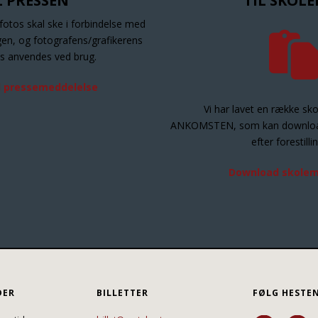
L PRESSEN
TIL SKOL
fotos skal ske i forbindelse med
ngen, og fotografens/grafikerens
s anvendes ved brug.
 pressemeddelelse
Vi har lavet en række sko
ANKOMSTEN, som kan download
efter forestilli
Download skolem
DER
BILLETTER
FØLG HESTE