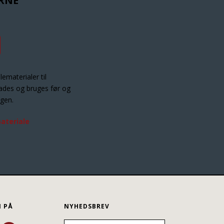
ERNE
lematerialer til
es og bruges før og
ngen.
ateriale
N PÅ
NYHEDSBREV