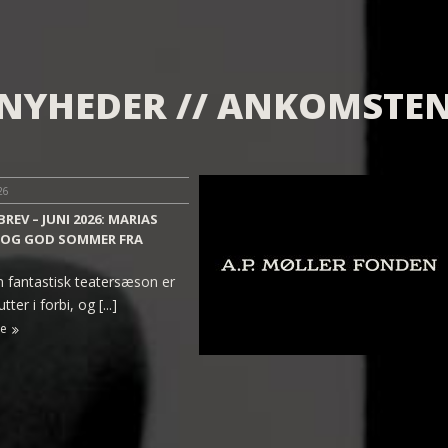
NYHEDER // ANKOMSTE
26
REV – JUNI 2026: MARIAS
 OG GOD SOMMER FRA
 fantastisk teatersæson er
ter i forbi, og [...]
e