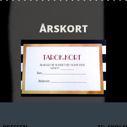
ÅRSKORT