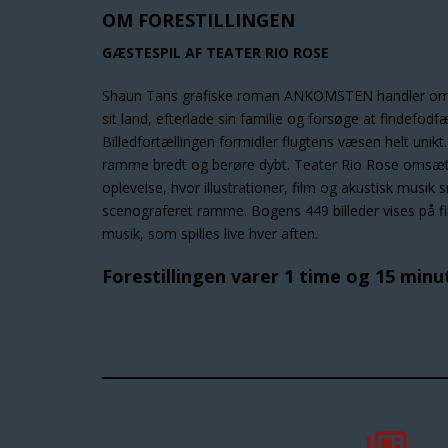
OM FORESTILLINGEN
GÆSTESPIL AF TEATER RIO ROSE
Shaun Tans grafiske roman ANKOMSTEN handler om 
sit land, efterlade sin familie og forsøge at findefodf
Billedfortællingen formidler flugtens væsen helt unikt. 
ramme bredt og berøre dybt. Teater Rio Rose omsæ
oplevelse, hvor illustrationer, film og akustisk musik
scenograferet ramme. Bogens 449 billeder vises på f
musik, som spilles live hver aften.
Forestillingen varer 1 time og 15 min