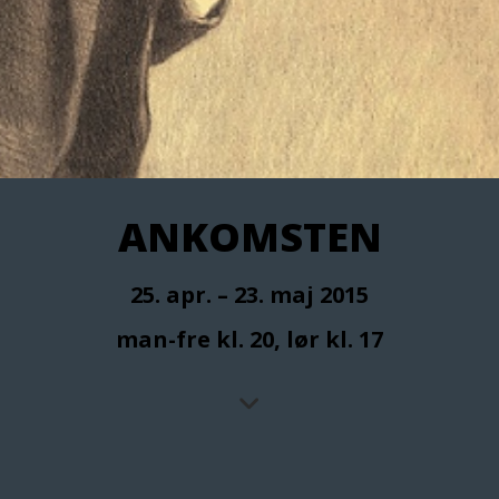
ANKOMSTEN
25. apr. – 23. maj 2015
man-fre kl. 20, lør kl. 17