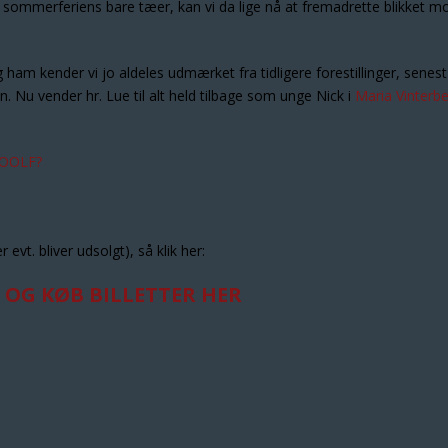
il sommerferiens bare tæer, kan vi da lige nå at fremadrette blikket m
g ham kender vi jo aldeles udmærket fra tidligere forestillinger, senest
 Nu vender hr. Lue til alt held tilbage som unge Nick i
Maria Vinterb
WOOLF?
 evt. bliver udsolgt), så klik her:
 OG KØB BILLETTER HER