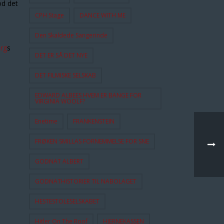
od det
CPH Stage
DANCE WITH ME
Den Skaldede Sangerinde
erg
s
DET ER SÅ DET NYE
DET FILMISKE SELSKAB
EDWARD ALBEES HVEM ER BANGE FOR
VIRGINIA WOOLF?
Enetime
FRANKENSTEIN
FRØKEN SMILLAS FORNEMMELSE FOR SNE
GODNAT ALBERT
GODNATHISTORIER TIL NABOLAGET
HESTESTOLESELSKABET
Hitler On The Roof
HJERNEKASSEN