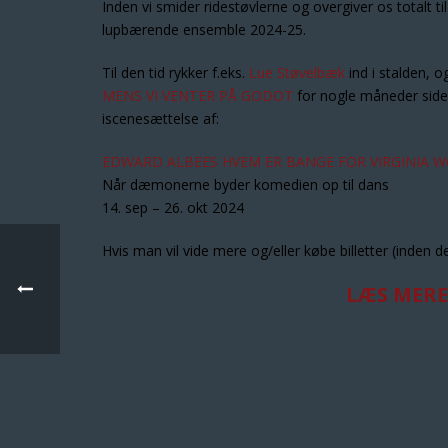
Inden vi smider ridestøvlerne og overgiver os totalt t
lupbærende ensemble 2024-25.
Til den tid rykker f.eks.
Lue Støvelbæk
ind i stalden, o
MENS VI VENTER PÅ GODOT
for nogle måneder siden.
iscenesættelse af:
EDWARD ALBEES HVEM ER BANGE FOR VIRGINIA 
Når dæmonerne byder komedien op til dans
14. sep – 26. okt 2024
Hvis man vil vide mere og/eller købe billetter (inden der
LÆS MERE