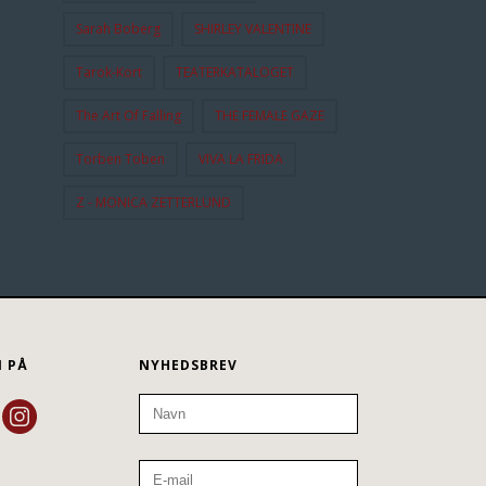
Sarah Boberg
SHIRLEY VALENTINE
Tarok-Kort
TEATERKATALOGET
The Art Of Falling
THE FEMALE GAZE
Torben Toben
VIVA LA FRIDA
Z - MONICA ZETTERLUND
N PÅ
NYHEDSBREV