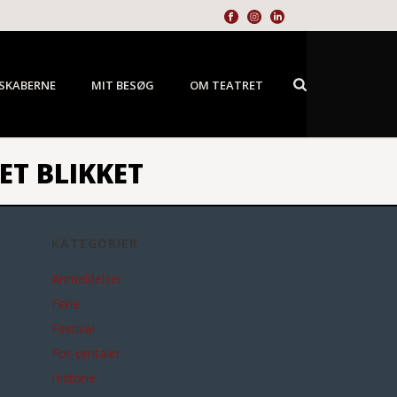
SKABERNE
MIT BESØG
OM TEATRET
ET BLIKKET
KATEGORIER
Anmeldelser
Ferie
Festival
For-omtaler
Historie