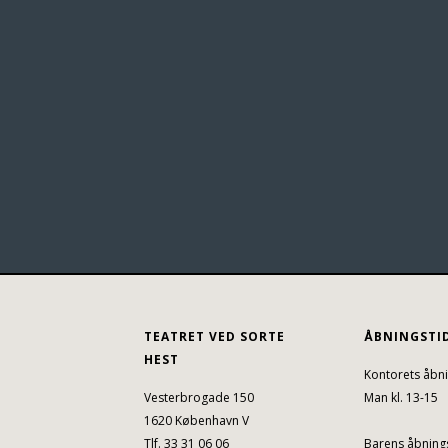
TEATRET VED SORTE
ÅBNINGSTI
HEST
Kontorets åbni
Vesterbrogade 150
Man kl. 13-15
1620 København V
Tlf. 33 31 06 06
Barens åbnings