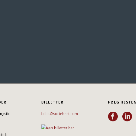
DER
BILLETTER
FØLG HESTE
ngstid:
billet@sortehest.com
tid: