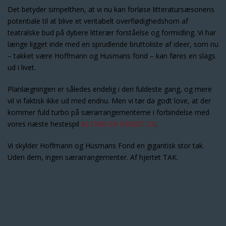
Det betyder simpelthen, at vi nu kan forløse litteratursæsonens
potentiale til at blive et veritabelt overflødighedshorn af
teatralske bud på dybere litterær forståelse og formidling. Vi har
længe ligget inde med en sprudlende bruttoliste af ideer, som nu
– takket være Hoffmann og Husmans fond – kan føres en slags
ud i livet.
Planlægningen er således endelig i den fuldeste gang, og mere
vil vi faktisk ikke ud med endnu. Men vi tør da godt love, at der
kommer fuld turbo på særarrangementerne i forbindelse med
vores næste hestespil
ALTING ER NOGET 2.0
.
Vi skylder Hoffmann og Husmans Fond en gigantisk stor tak.
Uden dem, ingen særarrangementer. Af hjertet TAK.