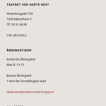
TEATRET VED SORTE HEST
Vesterbrogade 150
1620 København V
Tlf. 33 31 06 06
CVR. 85153412
ÅBNINGSTIDER
Kontorets åbningstid:
Man kl. 13-15
Barens åbningstid:
1 time før forestillingens start
Fødevarestyrelsens kontrolrapport