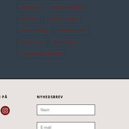
Sarah Boberg
SHIRLEY VALENTINE
Tarok-Kort
TEATERKATALOGET
The Art Of Falling
THE FEMALE GAZE
Torben Toben
VIVA LA FRIDA
Z - MONICA ZETTERLUND
N PÅ
NYHEDSBREV