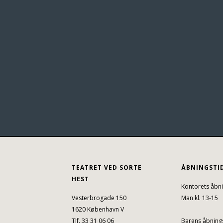
TEATRET VED SORTE
ÅBNINGSTI
HEST
Kontorets åbni
Vesterbrogade 150
Man kl. 13-15
1620 København V
Tlf. 33 31 06 06
Barens åbnings