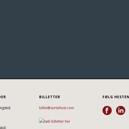
DER
BILLETTER
FØLG HESTE
ngstid:
billet@sortehest.com
tid: