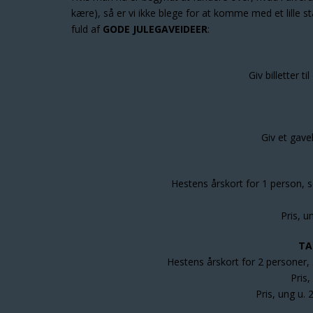
kære), så er vi ikke blege for at komme med et lille s
fuld af
GODE
JULEGAVEIDEER
:
Giv billetter ti
Giv et gavek
Hestens årskort for 1 person, so
Pris, u
TA
Hestens årskort for 2 personer, s
Pris
Pris, ung u. 