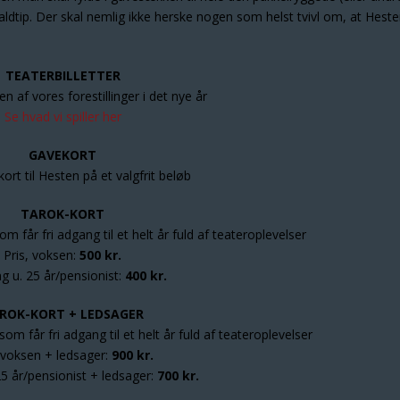
taldtip. Der skal nemlig ikke herske nogen som helst tvivl om, at Heste
TEATERBILLETTER
l en af vores forestillinger i det nye år
Se hvad vi spiller her
GAVEKORT
ort til Hesten på et valgfrit beløb
TAROK-KORT
m får fri adgang til et helt år fuld af teateroplevelser
Pris, voksen:
500 kr.
ng u. 25 år/pensionist:
400 kr.
ROK-KORT + LEDSAGER
om får fri adgang til et helt år fuld af teateroplevelser
, voksen + ledsager:
900 kr.
25 år/pensionist + ledsager:
700 kr.