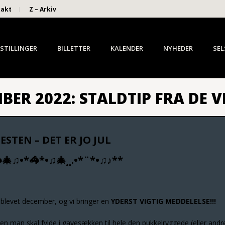
takt
Z – Arkiv
STILLINGER
BILLETTER
KALENDER
NYHEDER
SEL
ER 2022: STALDTIP FRA DE V
ESTEN –
DET ER JO JUL
🦓🎄♫•*🦓*•♫🎄¸¸.•*¨*•♫♪**
g blevet december, og vi bringer en
YDERST VIGTIG MEDDELELSE!!!
en man skal fylde i gavesækken til hele den pukkelryggede (eller andr