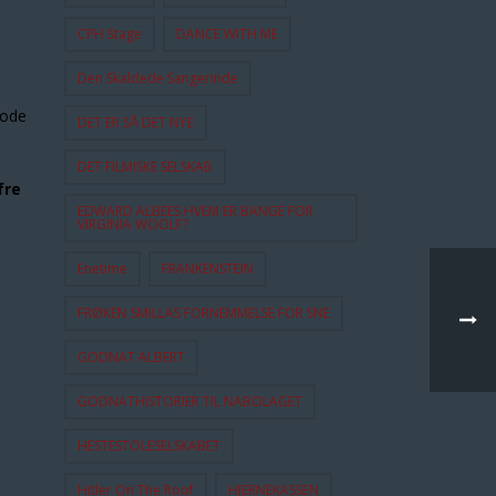
CPH Stage
DANCE WITH ME
Den Skaldede Sangerinde
gode
DET ER SÅ DET NYE
DET FILMISKE SELSKAB
fre
EDWARD ALBEES HVEM ER BANGE FOR
VIRGINIA WOOLF?
Enetime
FRANKENSTEIN
FRØKEN SMILLAS FORNEMMELSE FOR SNE
GODNAT ALBERT
GODNATHISTORIER TIL NABOLAGET
HESTESTOLESELSKABET
Hitler On The Roof
HJERNEKASSEN