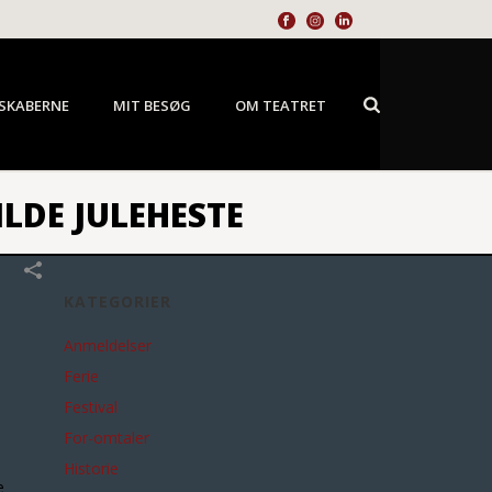
SKABERNE
MIT BESØG
OM TEATRET
ILDE JULEHESTE
KATEGORIER
Anmeldelser
Ferie
Festival
For-omtaler
Historie
e