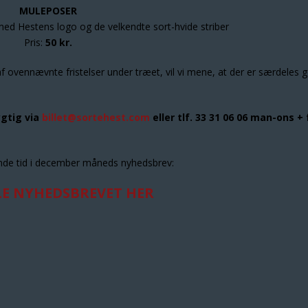
MULEPOSER
med Hestens logo og de velkendte sort-hvide striber
Pris:
50 kr.
af ovennævnte fristelser under træet, vil vi mene, at der er særdeles 
.
ygtig via
billet@sortehest.com
eller tlf. 33 31 06 06 man-ons + 
nde tid i december måneds nyhedsbrev:
LE NYHEDSBREVET HER