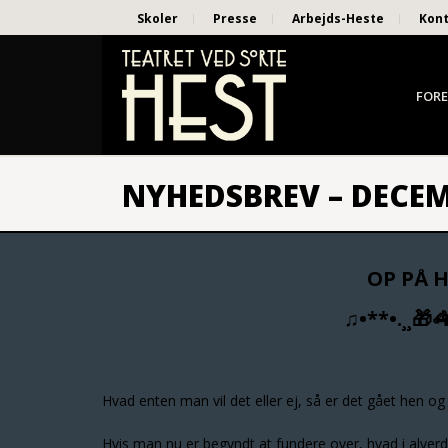
Skoler
Presse
Arbejds-Heste
Kon
FORE
NYHEDSBREV – DECEMB
OP PÅ H
♫•**•.¸¸🎁
Hvad enten man vil det eller ej, så er det gået hen o
Hvis man nu er begyndt at fundere over, hvad i alverd