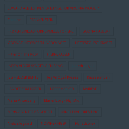
EDWARD ALBEES HVEM ER BANGE FOR VIRGINIA WOOLF?
Enetime
FRANKENSTEIN
FRØKEN SMILLAS FORNEMMELSE FOR SNE
GODNAT ALBERT
GODNATHISTORIER TIL NABOLAGET
HESTESTOLESELSKABET
Hitler On The Roof
HJERNEKASSEN
INDEN VI DØR SYNGER VI EN SANG
Jantedrengen
JEG HEDDER BENTE
Jeg Vil Også Kysses
Kussesumpen
LANDET SOM IKKE ER
LOPPEMARKED
MAIREAD
Maria Vinterberg
Marienborg - NEJ TAK!
MENS VI VENTER PÅ GODOT
MINE FORÆLDRES TING
Niels Ellegaard
NOMINERINGER
Nyhedsbrev