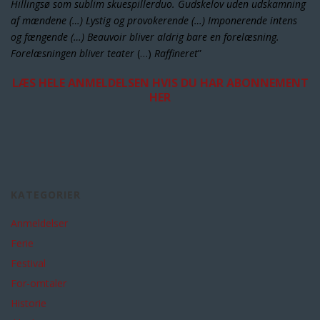
Hillingsø som sublim
skuespillerduo. Gudskelov uden udskamning
af mændene (…) Lystig og provokerende (…) Imponerende intens
og fængende (…) Beauvoir bliver aldrig bare en forelæsning.
Forelæsningen bliver teater
(…)
Raffineret
”
LÆS HELE ANMELDELSEN HVIS DU HAR ABONNEMENT
HER
KATEGORIER
Anmeldelser
Ferie
Festival
For-omtaler
Historie