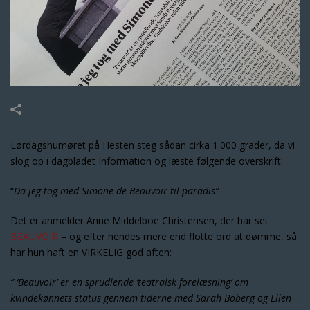
Lørdagshumøret på Hesten steg sådan cirka 1.000 grader, da vi
slog op i dagbladet Information og læste følgende overskrift:
“
Da jeg tog med Simone de Beauvoir til paradis”
Det er anmelder Anne Middelboe Christensen, der har set
BEAUVOIR
– og efter hendes mere end flotte ord at dømme, så
har hun haft en VIRKELIG god aften:
” ’Beauvoir’ er en sprudlende ’teatralsk forelæsning’ om
kvindekønnets
status gennem tiderne med Sarah Boberg og Ellen