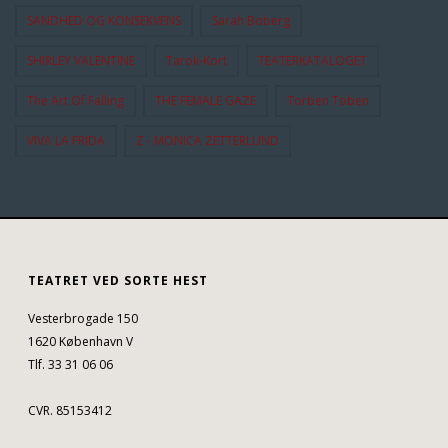
SANDHED OG KONSEKVENS
Sarah Boberg
SHIRLEY VALENTINE
Tarok-Kort
TEATERKATALOGET
The Art Of Falling
THE FEMALE GAZE
Torben Toben
VIVA LA FRIDA
Z - MONICA ZETTERLUND
TEATRET VED SORTE HEST
Vesterbrogade 150
1620 København V
Tlf. 33 31 06 06
CVR. 85153412