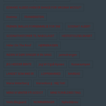
EDWARD ALBEES HVEM ER BANGE FOR VIRGINIA WOOLF?
Enetime
FRANKENSTEIN
FRØKEN SMILLAS FORNEMMELSE FOR SNE
GODNAT ALBERT
GODNATHISTORIER TIL NABOLAGET
HESTESTOLESELSKABET
Hitler On The Roof
HJERNEKASSEN
INDEN VI DØR SYNGER VI EN SANG
Jantedrengen
JEG HEDDER BENTE
Jeg Vil Også Kysses
Kussesumpen
LANDET SOM IKKE ER
LOPPEMARKED
MAIREAD
Maria Vinterberg
Marienborg - NEJ TAK!
MENS VI VENTER PÅ GODOT
MINE FORÆLDRES TING
Niels Ellegaard
NOMINERINGER
Nyhedsbrev