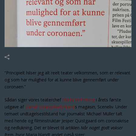
“Principielt hilser jeg alt reelt teater velkommen, som er relevant
og som har mulighed for at kunne blive gennemført under
coronaen.”
Sådan siger vores teaterchef
Maria Vinterberg
i årets første
udgave af
Dansk Skuespillerforbund
s magasin, Sceneliv. Under
temaet undtagelsestilstand har journalist Michael Müller talt
med hende og filminstruktør Jesper Quistgaard om coronakrise
og nedlukning. Det er blevet til artiklen
Når noget godt vokser
frem
, hvor Maria blandt andet også siger: