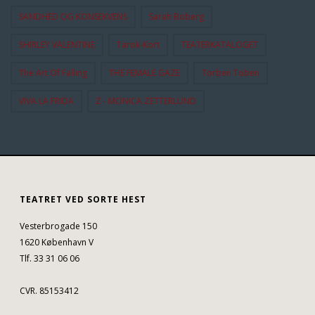
SANDHED OG KONSEKVENS
Sarah Boberg
SHIRLEY VALENTINE
Tarok-Kort
TEATERKATALOGET
The Art Of Falling
THE FEMALE GAZE
Torben Toben
VIVA LA FRIDA
Z - MONICA ZETTERLUND
TEATRET VED SORTE HEST
Vesterbrogade 150
1620 København V
Tlf. 33 31 06 06
CVR. 85153412