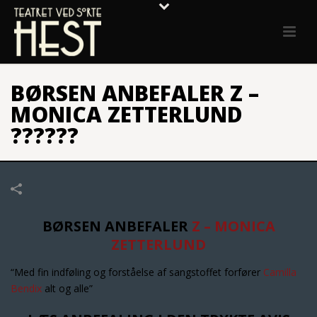
BØRSEN ANBEFALER Z –
MONICA ZETTERLUND
??????
BØRSEN ANBEFALER
Z – MONICA
ZETTERLUND
“Med fin indføling og forståelse af sangstoffet forfører
Camilla
Bendix
alt og alle”