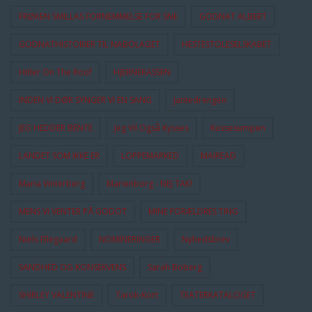
FRØKEN SMILLAS FORNEMMELSE FOR SNE
GODNAT ALBERT
GODNATHISTORIER TIL NABOLAGET
HESTESTOLESELSKABET
Hitler On The Roof
HJERNEKASSEN
INDEN VI DØR SYNGER VI EN SANG
Jantedrengen
JEG HEDDER BENTE
Jeg Vil Også Kysses
Kussesumpen
LANDET SOM IKKE ER
LOPPEMARKED
MAIREAD
Maria Vinterberg
Marienborg - NEJ TAK!
MENS VI VENTER PÅ GODOT
MINE FORÆLDRES TING
Niels Ellegaard
NOMINERINGER
Nyhedsbrev
SANDHED OG KONSEKVENS
Sarah Boberg
SHIRLEY VALENTINE
Tarok-Kort
TEATERKATALOGET