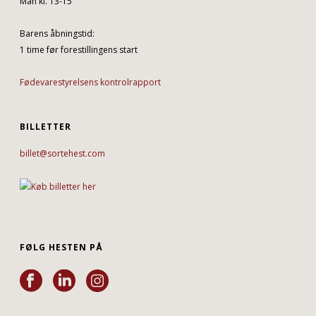
Man kl. 13-15
Barens åbningstid:
1 time før forestillingens start
Fødevarestyrelsens kontrolrapport
BILLETTER
billet@sortehest.com
FØLG HESTEN PÅ