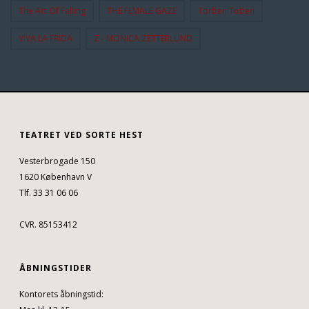
The Art Of Falling
THE FEMALE GAZE
Torben Toben
VIVA LA FRIDA
Z - MONICA ZETTERLUND
TEATRET VED SORTE HEST
Vesterbrogade 150
1620 København V
Tlf. 33 31 06 06
CVR. 85153412
ÅBNINGSTIDER
Kontorets åbningstid: