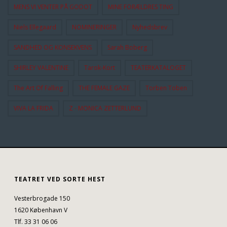
MENS VI VENTER PÅ GODOT
MINE FORÆLDRES TING
Niels Ellegaard
NOMINERINGER
Nyhedsbrev
SANDHED OG KONSEKVENS
Sarah Boberg
SHIRLEY VALENTINE
Tarok-Kort
TEATERKATALOGET
The Art Of Falling
THE FEMALE GAZE
Torben Toben
VIVA LA FRIDA
Z - MONICA ZETTERLUND
TEATRET VED SORTE HEST
Vesterbrogade 150
1620 København V
Tlf. 33 31 06 06