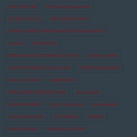
DANCE WITH ME
Den Skaldede Sangerinde
DET ER SÅ DET NYE
DET FILMISKE SELSKAB
EDWARD ALBEES HVEM ER BANGE FOR VIRGINIA WOOLF?
Enetime
FRANKENSTEIN
FRØKEN SMILLAS FORNEMMELSE FOR SNE
GODNAT ALBERT
GODNATHISTORIER TIL NABOLAGET
HESTESTOLESELSKABET
Hitler On The Roof
HJERNEKASSEN
INDEN VI DØR SYNGER VI EN SANG
Jantedrengen
JEG HEDDER BENTE
Jeg Vil Også Kysses
Kussesumpen
LANDET SOM IKKE ER
LOPPEMARKED
MAIREAD
Maria Vinterberg
Marienborg - NEJ TAK!