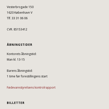
Vesterbrogade 150
1620 København V
Tlf. 33 31 06 06
CVR. 85153412
ÅBNINGSTIDER
Kontorets åbningstid:
Man kl. 13-15
Barens åbningstid:
1 time før forestillingens start
Fødevarestyrelsens kontrolrapport
BILLETTER