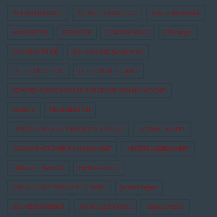
ALTING ER NOGET
ALTING ER NOGET 2.0
Anette Støvelbæk
ANKOMSTEN
BEAUVOIR
CORONA-VIRUS
CPH Stage
DANCE WITH ME
Den Skaldede Sangerinde
DET ER SÅ DET NYE
DET FILMISKE SELSKAB
EDWARD ALBEES HVEM ER BANGE FOR VIRGINIA WOOLF?
Enetime
FRANKENSTEIN
FRØKEN SMILLAS FORNEMMELSE FOR SNE
GODNAT ALBERT
GODNATHISTORIER TIL NABOLAGET
HESTESTOLESELSKABET
Hitler On The Roof
HJERNEKASSEN
INDEN VI DØR SYNGER VI EN SANG
Jantedrengen
JEG HEDDER BENTE
Jeg Vil Også Kysses
Kussesumpen