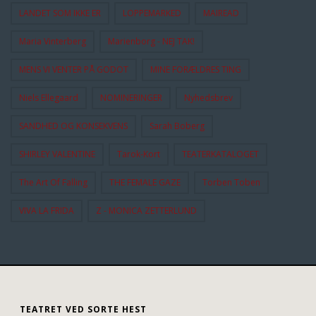
LANDET SOM IKKE ER
LOPPEMARKED
MAIREAD
Maria Vinterberg
Marienborg - NEJ TAK!
MENS VI VENTER PÅ GODOT
MINE FORÆLDRES TING
Niels Ellegaard
NOMINERINGER
Nyhedsbrev
SANDHED OG KONSEKVENS
Sarah Boberg
SHIRLEY VALENTINE
Tarok-Kort
TEATERKATALOGET
The Art Of Falling
THE FEMALE GAZE
Torben Toben
VIVA LA FRIDA
Z - MONICA ZETTERLUND
TEATRET VED SORTE HEST