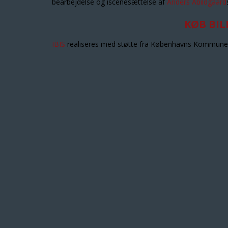
bearbejdelse og iscenesættelse af
Anders Abildgaard
KØB BIL
IBIS
realiseres med støtte fra Københavns Kommune