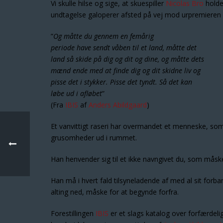
Vi skulle hilse og sige, at skuespiller
Nicolas Bro
holde
undtagelse galoperer afsted på vej mod urpremieren
”
Og måtte du gennem en femårig
periode have sendt våben til et land, måtte det
land så skide på dig og dit og dine, og måtte dets
mænd ende med at finde dig og dit skidne liv og
pisse det i stykker. Pisse det tyndt. Så det kan
løbe ud i afløbet
”
(Fra
IBIS
af
Anders Abildgaard
)
Et vanvittigt raseri har overmandet et menneske, so
grusomheder ud i rummet.
Han henvender sig til et ikke navngivet du, som mås
Han må i hvert fald tilsyneladende af med al sit forba
alting ned, måske for at begynde forfra.
Forestillingen
IBIS
er et slags katalog over forfærde