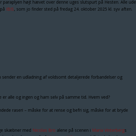
r paraplyen højt hævet over denne uges slutspurt på Hesten. Alle ud
 på
IBIS
, som jo finder sted på fredag 24. oktober 2025 kl. syv aften.
m sender en udladning af voldsomt detaljerede forbandelser og
ke er alle og ingen og ham selv på samme tid. Hvem ved?
ndede raseri – måske for at rense og befri sig, måske for at bryde
lige skæbner med
Nicolas Bro
alene på scenen i
Maria Vinterberg
s