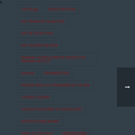
en
CPH Stage
DANCE WITH ME
Den Skaldede Sangerinde
DET ER SÅ DET NYE
DET FILMISKE SELSKAB
EDWARD ALBEES HVEM ER BANGE FOR
VIRGINIA WOOLF?
Enetime
FRANKENSTEIN
FRØKEN SMILLAS FORNEMMELSE FOR SNE
GODNAT ALBERT
GODNATHISTORIER TIL NABOLAGET
HESTESTOLESELSKABET
Hitler On The Roof
HJERNEKASSEN