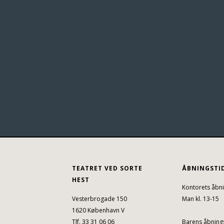
TEATRET VED SORTE
ÅBNINGSTI
HEST
Kontorets åbni
Vesterbrogade 150
Man kl. 13-15
1620 København V
Tlf. 33 31 06 06
Barens åbnings