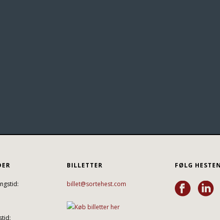
DER
BILLETTER
FØLG HESTE
ngstid:
billet@sortehest.com
tid: