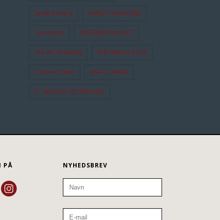
Sarah Boberg
SHIRLEY VALENTINE
Tarok-Kort
TEATERKATALOGET
The Art Of Falling
THE FEMALE GAZE
Torben Toben
VIVA LA FRIDA
Z - MONICA ZETTERLUND
N PÅ
NYHEDSBREV