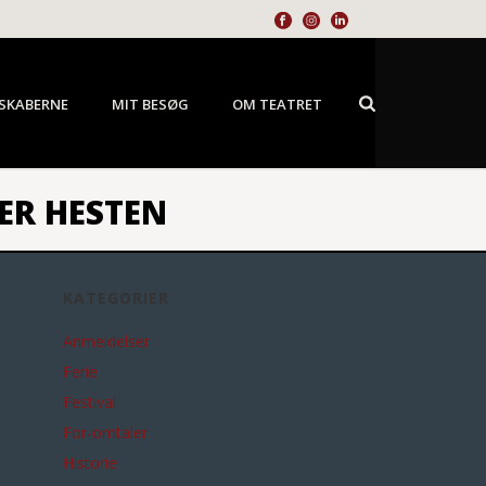
SKABERNE
MIT BESØG
OM TEATRET
ER HESTEN
KATEGORIER
Anmeldelser
Ferie
Festival
For-omtaler
Historie