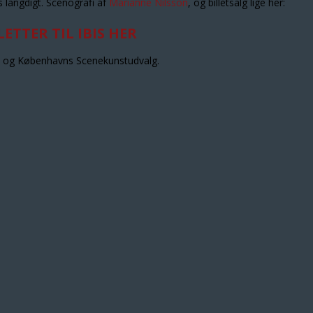
s langdigt. Scenografi af
Marianne Nilsson
, og billetsalg lige her:
LETTER TIL IBIS HER
 og Københavns Scenekunstudvalg.