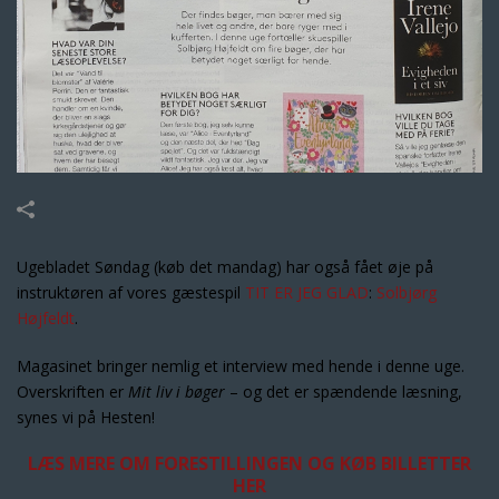
Ugebladet Søndag (køb det mandag) har også fået øje på
instruktøren af vores gæstespil
TIT ER JEG GLAD
:
Solbjørg
Højfeldt
.
Magasinet bringer nemlig et interview med hende i denne uge.
Overskriften er
Mit liv i bøger
– og det er spændende læsning,
synes vi på Hesten!
LÆS MERE OM FORESTILLINGEN OG KØB BILLETTER
HER