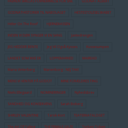
FRØKEN SMILLAS FORNEMMELSE FOR SNE
GODNAT ALBERT
GODNATHISTORIER TIL NABOLAGET
HESTESTOLESELSKABET
Hitler On The Roof
HJERNEKASSEN
INDEN VI DØR SYNGER VI EN SANG
Jantedrengen
JEG HEDDER BENTE
Jeg Vil Også Kysses
Kussesumpen
LANDET SOM IKKE ER
LOPPEMARKED
MAIREAD
Maria Vinterberg
Marienborg - NEJ TAK!
MENS VI VENTER PÅ GODOT
MINE FORÆLDRES TING
Niels Ellegaard
NOMINERINGER
Nyhedsbrev
SANDHED OG KONSEKVENS
Sarah Boberg
SHIRLEY VALENTINE
Tarok-Kort
TEATERKATALOGET
The Art Of Falling
THE FEMALE GAZE
Torben Toben