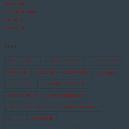
Personalet
Pressemeddelser
Selskaberne
Vores Venner
TAGS
ALTING ER NOGET
ALTING ER NOGET 2.0
Anette Støvelbæk
ANKOMSTEN
BEAUVOIR
CORONA-VIRUS
CPH Stage
DANCE WITH ME
Den Skaldede Sangerinde
DET ER SÅ DET NYE
DET FILMISKE SELSKAB
EDWARD ALBEES HVEM ER BANGE FOR VIRGINIA WOOLF?
Enetime
FRANKENSTEIN