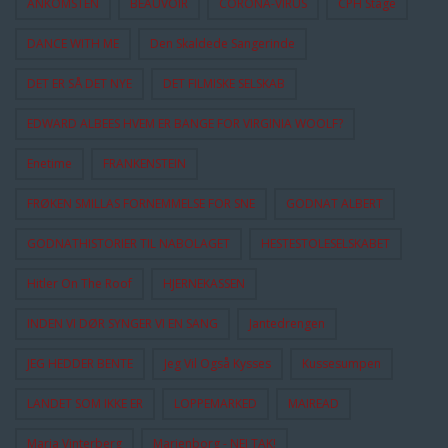
ANKOMSTEN
BEAUVOIR
CORONA-VIRUS
CPH Stage
DANCE WITH ME
Den Skaldede Sangerinde
DET ER SÅ DET NYE
DET FILMISKE SELSKAB
EDWARD ALBEES HVEM ER BANGE FOR VIRGINIA WOOLF?
Enetime
FRANKENSTEIN
FRØKEN SMILLAS FORNEMMELSE FOR SNE
GODNAT ALBERT
GODNATHISTORIER TIL NABOLAGET
HESTESTOLESELSKABET
Hitler On The Roof
HJERNEKASSEN
INDEN VI DØR SYNGER VI EN SANG
Jantedrengen
JEG HEDDER BENTE
Jeg Vil Også Kysses
Kussesumpen
LANDET SOM IKKE ER
LOPPEMARKED
MAIREAD
Maria Vinterberg
Marienborg - NEJ TAK!