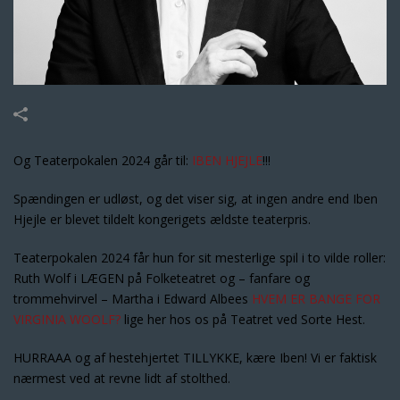
Og Teaterpokalen 2024 går til:
IBEN HJEJLE
!!!
Spændingen er udløst, og det viser sig, at ingen andre end Iben
Hjejle er blevet tildelt kongerigets ældste teaterpris.
Teaterpokalen 2024 får hun for sit mesterlige spil i to vilde roller:
Ruth Wolf i LÆGEN på Folketeatret og – fanfare og
trommehvirvel – Martha i Edward Albees
HVEM ER BANGE FOR
VIRGINIA WOOLF?
lige her hos os på Teatret ved Sorte Hest.
HURRAAA og af hestehjertet TILLYKKE, kære Iben! Vi er faktisk
nærmest ved at revne lidt af stolthed.