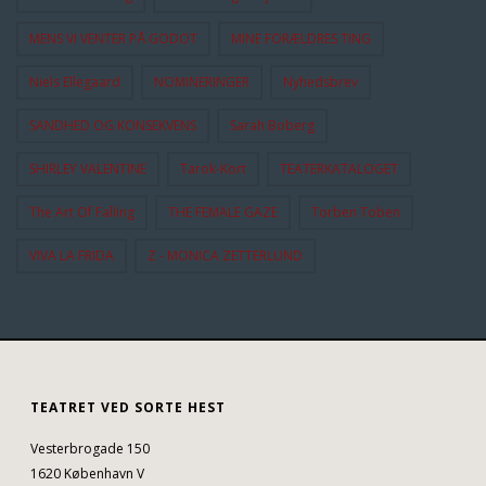
MENS VI VENTER PÅ GODOT
MINE FORÆLDRES TING
Niels Ellegaard
NOMINERINGER
Nyhedsbrev
SANDHED OG KONSEKVENS
Sarah Boberg
SHIRLEY VALENTINE
Tarok-Kort
TEATERKATALOGET
The Art Of Falling
THE FEMALE GAZE
Torben Toben
VIVA LA FRIDA
Z - MONICA ZETTERLUND
TEATRET VED SORTE HEST
Vesterbrogade 150
1620 København V