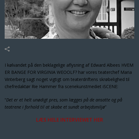
I kølvandet på den beklagelige aflysning af Edward Albees HVEM
ER BANGE FOR VIRGINIA WEOOLF? har vores teaterchef Maria
Vinterberg sagt noget vigtigt om teaterdriftens skrøbelighed til
chefredaktør Rie Hammer fra scenekunstmediet iSCENE:
“
Det er et helt unødigt pres, som lægges på de ansatte og på
teatrene i forhold til at skabe et sundt arbejdsmiljø
”
LÆS HELE INTERVIEWET HER