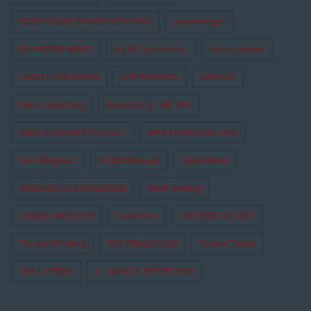
INDEN VI DØR SYNGER VI EN SANG
Jantedrengen
JEG HEDDER BENTE
Jeg Vil Også Kysses
Kussesumpen
LANDET SOM IKKE ER
LOPPEMARKED
MAIREAD
Maria Vinterberg
Marienborg - NEJ TAK!
MENS VI VENTER PÅ GODOT
MINE FORÆLDRES TING
Niels Ellegaard
NOMINERINGER
Nyhedsbrev
SANDHED OG KONSEKVENS
Sarah Boberg
SHIRLEY VALENTINE
Tarok-Kort
TEATERKATALOGET
The Art Of Falling
THE FEMALE GAZE
Torben Toben
VIVA LA FRIDA
Z - MONICA ZETTERLUND