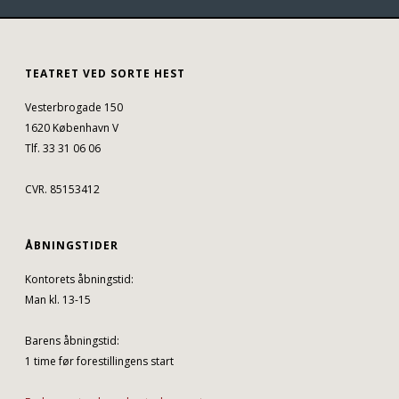
TEATRET VED SORTE HEST
Vesterbrogade 150
1620 København V
Tlf. 33 31 06 06
CVR. 85153412
ÅBNINGSTIDER
Kontorets åbningstid:
Man kl. 13-15
Barens åbningstid:
1 time før forestillingens start