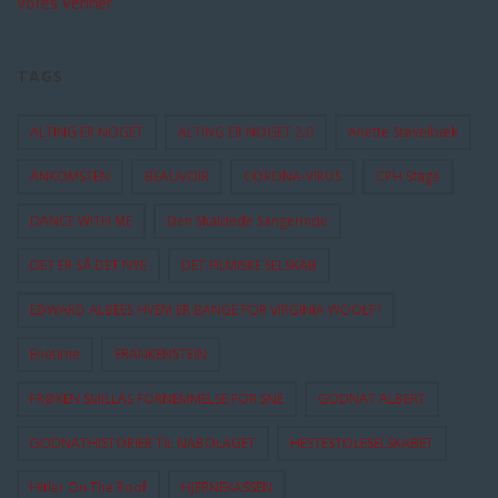
Vores Venner
TAGS
ALTING ER NOGET
ALTING ER NOGET 2.0
Anette Støvelbæk
ANKOMSTEN
BEAUVOIR
CORONA-VIRUS
CPH Stage
DANCE WITH ME
Den Skaldede Sangerinde
DET ER SÅ DET NYE
DET FILMISKE SELSKAB
EDWARD ALBEES HVEM ER BANGE FOR VIRGINIA WOOLF?
Enetime
FRANKENSTEIN
FRØKEN SMILLAS FORNEMMELSE FOR SNE
GODNAT ALBERT
GODNATHISTORIER TIL NABOLAGET
HESTESTOLESELSKABET
Hitler On The Roof
HJERNEKASSEN