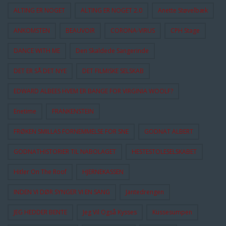
ALTING ER NOGET
ALTING ER NOGET 2.0
Anette Støvelbæk
ANKOMSTEN
BEAUVOIR
CORONA-VIRUS
CPH Stage
DANCE WITH ME
Den Skaldede Sangerinde
DET ER SÅ DET NYE
DET FILMISKE SELSKAB
EDWARD ALBEES HVEM ER BANGE FOR VIRGINIA WOOLF?
Enetime
FRANKENSTEIN
FRØKEN SMILLAS FORNEMMELSE FOR SNE
GODNAT ALBERT
GODNATHISTORIER TIL NABOLAGET
HESTESTOLESELSKABET
Hitler On The Roof
HJERNEKASSEN
INDEN VI DØR SYNGER VI EN SANG
Jantedrengen
JEG HEDDER BENTE
Jeg Vil Også Kysses
Kussesumpen