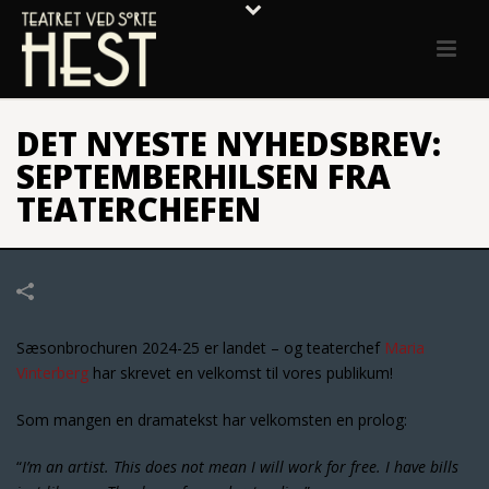
DET NYESTE NYHEDSBREV:
SEPTEMBERHILSEN FRA
TEATERCHEFEN
Sæsonbrochuren 2024-25 er landet – og teaterchef
Maria
Vinterberg
har skrevet en velkomst til vores publikum!
Som mangen en dramatekst har velkomsten en prolog:
“
I’m an artist. This does not mean I will work for free. I have bills