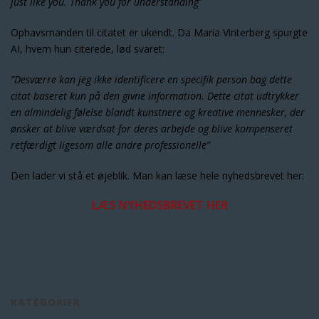
just like you. Thank you for understanding
”
Ophavsmanden til citatet er ukendt. Da Maria Vinterberg spurgte
AI, hvem hun citerede, lød svaret:
”Desværre kan jeg ikke identificere en specifik person bag dette
citat baseret kun på den givne information. Dette citat udtrykker
en almindelig følelse blandt kunstnere og kreative mennesker, der
ønsker at blive værdsat for deres arbejde og blive kompenseret
retfærdigt ligesom alle andre professionelle”
Den lader vi stå et øjeblik. Man kan læse hele nyhedsbrevet her:
LÆS NYHEDSBREVET HER
KATEGORIER