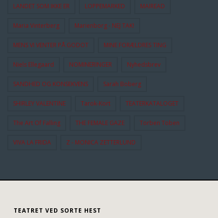
LANDET SOM IKKE ER
LOPPEMARKED
MAIREAD
Maria Vinterberg
Marienborg - NEJ TAK!
MENS VI VENTER PÅ GODOT
MINE FORÆLDRES TING
Niels Ellegaard
NOMINERINGER
Nyhedsbrev
SANDHED OG KONSEKVENS
Sarah Boberg
SHIRLEY VALENTINE
Tarok-Kort
TEATERKATALOGET
The Art Of Falling
THE FEMALE GAZE
Torben Toben
VIVA LA FRIDA
Z - MONICA ZETTERLUND
TEATRET VED SORTE HEST