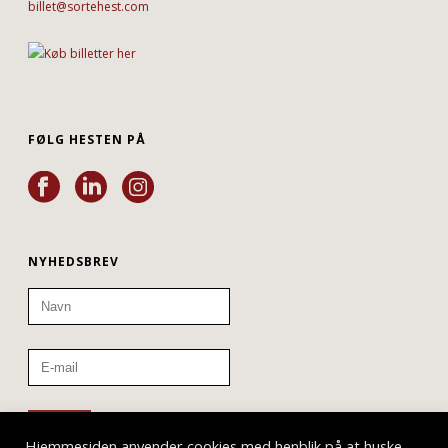
billet@sortehest.com
FØLG HESTEN PÅ
NYHEDSBREV
Hjemmesiden anvender cookies med henblik på at huske