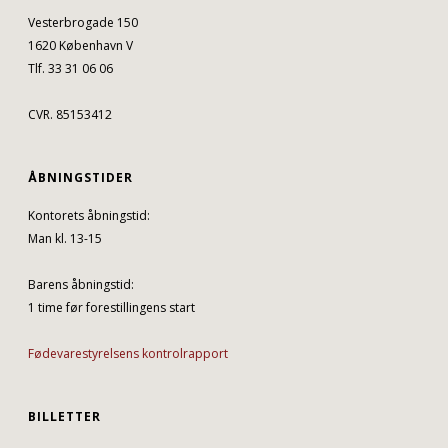
Vesterbrogade 150
1620 København V
Tlf. 33 31 06 06
CVR. 85153412
ÅBNINGSTIDER
Kontorets åbningstid:
Man kl. 13-15
Barens åbningstid:
1 time før forestillingens start
Fødevarestyrelsens kontrolrapport
BILLETTER