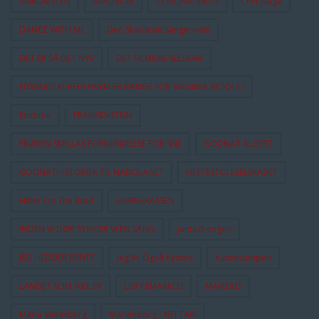
ANKOMSTEN
BEAUVOIR
CORONA-VIRUS
CPH Stage
DANCE WITH ME
Den Skaldede Sangerinde
DET ER SÅ DET NYE
DET FILMISKE SELSKAB
EDWARD ALBEES HVEM ER BANGE FOR VIRGINIA WOOLF?
Enetime
FRANKENSTEIN
FRØKEN SMILLAS FORNEMMELSE FOR SNE
GODNAT ALBERT
GODNATHISTORIER TIL NABOLAGET
HESTESTOLESELSKABET
Hitler On The Roof
HJERNEKASSEN
INDEN VI DØR SYNGER VI EN SANG
Jantedrengen
JEG HEDDER BENTE
Jeg Vil Også Kysses
Kussesumpen
LANDET SOM IKKE ER
LOPPEMARKED
MAIREAD
Maria Vinterberg
Marienborg - NEJ TAK!