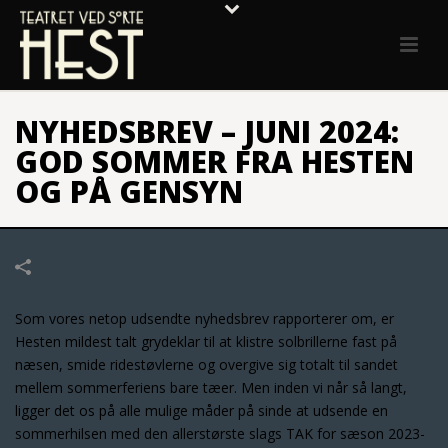
NYHEDSBREV – JUNI 2024:
GOD SOMMER FRA HESTEN
OG PÅ GENSYN
Som vores netop udsendte nyhedsbrev rapporterer om, er
Hesten mildest talt grydeklar til at klistre solbrillerne fast på
næsen, smide ridestøvlerne og overgive sig totalt til sandet
mellem sommerferiens bare tæer. Men inden vi når så langt,
ligger det os på alle mulige måder på sinde at udsende en
sommerhilsen med den allerstørste slags TAK for sæson 2023-