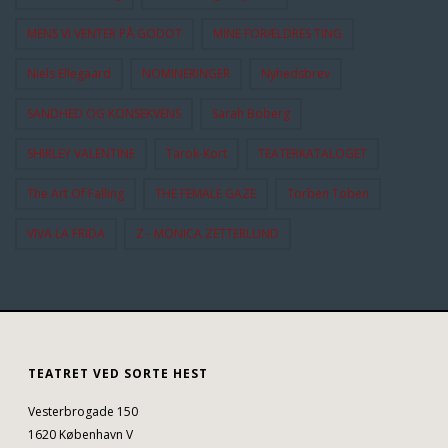
MENS VI VENTER PÅ GODOT
MINE FORÆLDRES TING
Niels Ellegaard
NOMINERINGER
Nyhedsbrev
SANDHED OG KONSEKVENS
Sarah Boberg
SHIRLEY VALENTINE
Tarok-Kort
TEATERKATALOGET
The Art Of Falling
THE FEMALE GAZE
Torben Toben
VIVA LA FRIDA
Z - MONICA ZETTERLUND
TEATRET VED SORTE HEST
Vesterbrogade 150
1620 København V