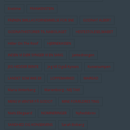
Enetime
FRANKENSTEIN
FRØKEN SMILLAS FORNEMMELSE FOR SNE
GODNAT ALBERT
GODNATHISTORIER TIL NABOLAGET
HESTESTOLESELSKABET
Hitler On The Roof
HJERNEKASSEN
INDEN VI DØR SYNGER VI EN SANG
Jantedrengen
JEG HEDDER BENTE
Jeg Vil Også Kysses
Kussesumpen
LANDET SOM IKKE ER
LOPPEMARKED
MAIREAD
Maria Vinterberg
Marienborg - NEJ TAK!
MENS VI VENTER PÅ GODOT
MINE FORÆLDRES TING
Niels Ellegaard
NOMINERINGER
Nyhedsbrev
SANDHED OG KONSEKVENS
Sarah Boberg