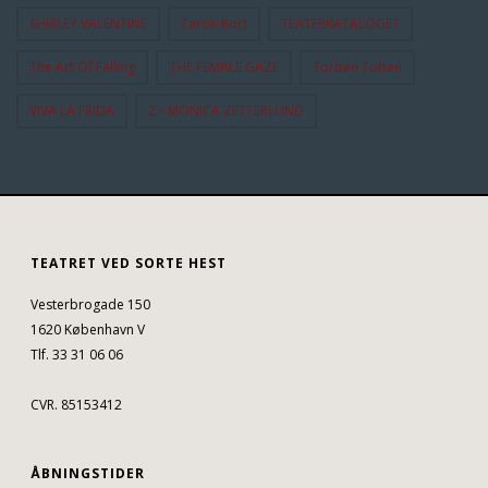
SHIRLEY VALENTINE
Tarok-Kort
TEATERKATALOGET
The Art Of Falling
THE FEMALE GAZE
Torben Toben
VIVA LA FRIDA
Z - MONICA ZETTERLUND
TEATRET VED SORTE HEST
Vesterbrogade 150
1620 København V
Tlf. 33 31 06 06
CVR. 85153412
ÅBNINGSTIDER