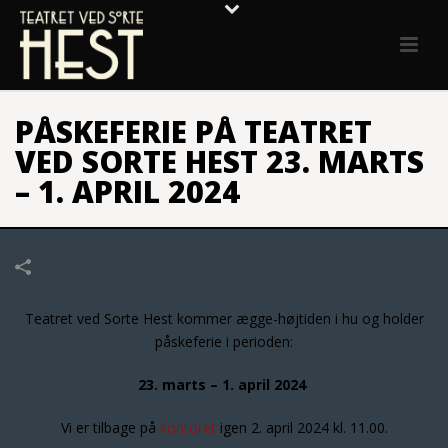
PÅSKEFERIE PÅ TEATRET
VED SORTE HEST 23. MARTS
– 1. APRIL 2024
Teatret ved Sorte Hest kommer ægge-højtiden i hu og holder
påskeferie i perioden:
23. marts – 1. april 2024
Vi er tilbage på
kontoret
igen 2. april 2024 kl. 11.00.