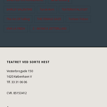
SHIRLEY VALENTINE
Tarok-Kort
TEATERKATALOGET
The Art Of Falling
THE FEMALE GAZE
Torben Toben
VIVA LA FRIDA
Z - MONICA ZETTERLUND
TEATRET VED SORTE HEST
Vesterbrogade 150
1620 København V
Tlf. 33 31 06 06
CVR. 85153412