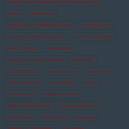
EDWARD ALBEES HVEM ER BANGE FOR VIRGINIA WOOLF?
Enetime
FRANKENSTEIN
FRØKEN SMILLAS FORNEMMELSE FOR SNE
GODNAT ALBERT
GODNATHISTORIER TIL NABOLAGET
HESTESTOLESELSKABET
Hitler On The Roof
HJERNEKASSEN
INDEN VI DØR SYNGER VI EN SANG
Jantedrengen
JEG HEDDER BENTE
Jeg Vil Også Kysses
Kussesumpen
LANDET SOM IKKE ER
LOPPEMARKED
MAIREAD
Maria Vinterberg
Marienborg - NEJ TAK!
MENS VI VENTER PÅ GODOT
MINE FORÆLDRES TING
Niels Ellegaard
NOMINERINGER
Nyhedsbrev
SANDHED OG KONSEKVENS
Sarah Boberg