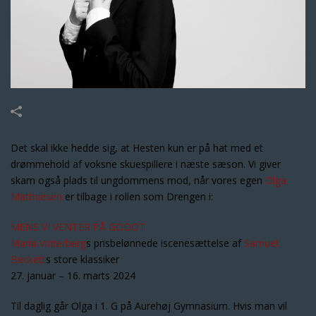
Det skal ikke hedde sig, at Hesten kun er på hat med et
drømmehold af voksne skuespillere i næste sæson. Vi giver
skam også plads til ungdommens mod, når vores egen
Olga
Matthiesen
er tilbage i rollen som Drengen i:
MENS VI VENTER PÅ GODOT
Maria Vinterberg
s prisbelønnede iscenesættelse af
Samuel
Beckett
s store klassiker
27. januar – 16. marts 2024
Til daglig går Olga i 1. G på Aurehøj Gymnasium. Hvis man vil