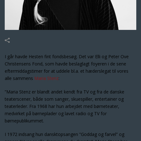
I går havde Hesten fint fondsbesøg. Det var Elli og Peter Ove
Christensens Fond, som havde beslaglagt foyeren i de sene
eftermiddagstimer for at uddele bl.a. et hæderslegat til vores
alle sammens
Maria Stenz
:
”Maria Stenz er blandt andet kendt fra TV og fra de danske
teaterscener, både som sanger, skuespiller, entertainer og
teaterleder. Fra 1968 har hun arbejdet med børneteater,
medvirket på børneplader og lavet radio og TV for
børnepublikummet.
I 1972 indsang hun dansktopsangen ”Goddag og farvel” og