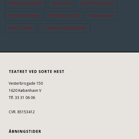
SHIRLEY VALENTINE
Tarok-Kort
TEATERKATALOGET
The Art Of Falling
THE FEMALE GAZE
Torben Toben
VIVA LA FRIDA
Z - MONICA ZETTERLUND
TEATRET VED SORTE HEST
Vesterbrogade 150
1620 København V
Tlf. 33 31 06 06
CVR. 85153412
ÅBNINGSTIDER