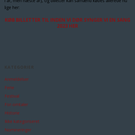
i år, men næste år), og billetter kan såmænd købes allerede nu
lige her:
KØB BILLETTER TIL INDEN VI DØR SYNGER VI EN SANG
2023 HER
KATEGORIER
Anmeldelser
Ferie
Festival
For-omtaler
Historie
Ikke kategoriseret
Nomineringer