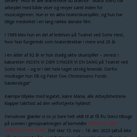
senere ”Hvor er alle drømmene du drømte”. Maria Stenz har
arbejdet med både viser og revyer samt inden for
musicalgenren. Hun er en aktiv teaterskuespiller, og hun har
tillige medvirket i en lang række danske film.
I 1989 blev hun en del af ledelsen på Teatret ved Sorte Hest,
hvor hun fungerede som teaterdirektør i mere end 20 år.
I en alder af 82 år er hun stadig aktiv skuespiller – senest i
kabareten INDEN VI DØR SYNGER VI EN SANG på Teatret ved
Sorte Hest – og er i det hele taget utrolig levende. Derfor
modtager hun Elli og Peter Ove Christensens Fonds
hæderslegat”
Kæmpe tillykke med legatet, kære Maria, alle Arbejdshestene
klapper taktfast ad den velfortjente hyldest!
Derudover glæder vi os jo bare helt vildt til at få fru Stenz tilbage
på scenen i genopsætningen af bemeldte
INDEN VI DØR
SYNGER VI EN SANG
. Det sker 15. nov – 16. dec 2023 (altså ikke