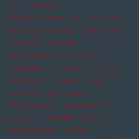
Enetime
FRANKENSTEIN
FRØKEN SMILLAS FORNEMMELSE FOR SNE
GODNAT ALBERT
GODNATHISTORIER TIL NABOLAGET
HESTESTOLESELSKABET
Hitler On The Roof
HJERNEKASSEN
INDEN VI DØR SYNGER VI EN SANG
Jantedrengen
JEG HEDDER BENTE
Jeg Vil Også Kysses
Kussesumpen
LANDET SOM IKKE ER
LOPPEMARKED
MAIREAD
Maria Vinterberg
Marienborg - NEJ TAK!
MENS VI VENTER PÅ GODOT
MINE FORÆLDRES TING
Niels Ellegaard
NOMINERINGER
Nyhedsbrev
SANDHED OG KONSEKVENS
Sarah Boberg