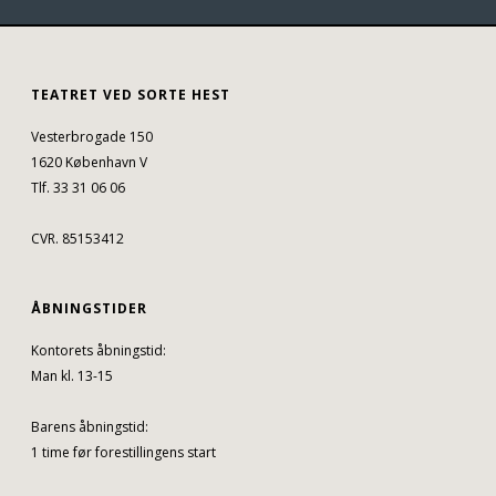
TEATRET VED SORTE HEST
Vesterbrogade 150
1620 København V
Tlf. 33 31 06 06
CVR. 85153412
ÅBNINGSTIDER
Kontorets åbningstid:
Man kl. 13-15
Barens åbningstid:
1 time før forestillingens start