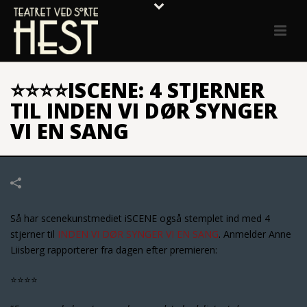
⭐️⭐️⭐️⭐️ISCENE: 4 STJERNER
TIL INDEN VI DØR SYNGER
VI EN SANG
Så har scenekunstmediet iSCENE også stemplet ind med 4
stjerner til
INDEN VI DØR SYNGER VI EN SANG
. Anmelder Anne
Liisberg rapporterer fra dagen efter premieren:
⭐️⭐️⭐️⭐️