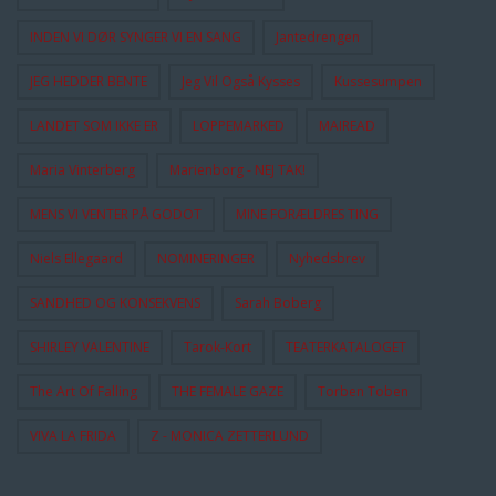
INDEN VI DØR SYNGER VI EN SANG
Jantedrengen
JEG HEDDER BENTE
Jeg Vil Også Kysses
Kussesumpen
LANDET SOM IKKE ER
LOPPEMARKED
MAIREAD
Maria Vinterberg
Marienborg - NEJ TAK!
MENS VI VENTER PÅ GODOT
MINE FORÆLDRES TING
Niels Ellegaard
NOMINERINGER
Nyhedsbrev
SANDHED OG KONSEKVENS
Sarah Boberg
SHIRLEY VALENTINE
Tarok-Kort
TEATERKATALOGET
The Art Of Falling
THE FEMALE GAZE
Torben Toben
VIVA LA FRIDA
Z - MONICA ZETTERLUND