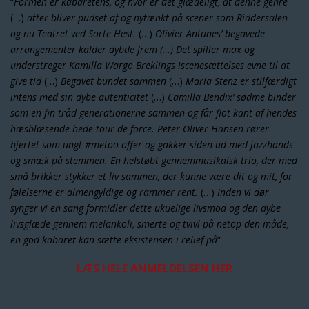
“
Formen er kabaretens, og hvor er det glædeligt, at denne genre
(…)
atter bliver pudset af og nytænkt på scener som Riddersalen
og nu Teatret ved Sorte Hest.
(…)
Olivier Antunes’ begavede
arrangementer kalder dybde frem (…) Det spiller max og
understreger Kamilla Wargo Breklings iscenesættelses evne til at
give tid
(…)
Begavet bundet sammen
(…)
Maria Stenz er stilfærdigt
intens med sin dybe autenticitet
(…)
Camilla Bendix’ sødme binder
som en fin tråd generationerne sammen og får flot kant af hendes
hæsblæsende hede-tour de force. Peter Oliver Hansen rører
hjertet som ungt #metoo-offer og gakker siden ud med jazzhands
og smæk på stemmen. En helstøbt gennemmusikalsk trio, der med
små brikker stykker et liv sammen, der kunne være dit og mit, for
følelserne er almengyldige og rammer rent.
(…)
Inden vi dør
synger vi en sang formidler dette ukuelige livsmod og den dybe
livsglæde gennem melankoli, smerte og tvivl på netop den måde,
en god kabaret kan sætte eksistensen i relief på
”
LÆS HELE ANMELDELSEN HER