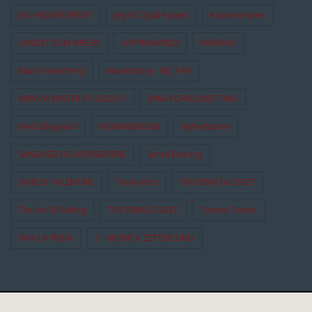
JEG HEDDER BENTE
Jeg Vil Også Kysses
Kussesumpen
LANDET SOM IKKE ER
LOPPEMARKED
MAIREAD
Maria Vinterberg
Marienborg - NEJ TAK!
MENS VI VENTER PÅ GODOT
MINE FORÆLDRES TING
Niels Ellegaard
NOMINERINGER
Nyhedsbrev
SANDHED OG KONSEKVENS
Sarah Boberg
SHIRLEY VALENTINE
Tarok-Kort
TEATERKATALOGET
The Art Of Falling
THE FEMALE GAZE
Torben Toben
VIVA LA FRIDA
Z - MONICA ZETTERLUND