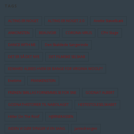
TAGS
ALTING ER NOGET
ALTING ER NOGET 2.0
Anette Støvelbæk
ANKOMSTEN
BEAUVOIR
CORONA-VIRUS
CPH Stage
DANCE WITH ME
Den Skaldede Sangerinde
DET ER SÅ DET NYE
DET FILMISKE SELSKAB
EDWARD ALBEES HVEM ER BANGE FOR VIRGINIA WOOLF?
Enetime
FRANKENSTEIN
FRØKEN SMILLAS FORNEMMELSE FOR SNE
GODNAT ALBERT
GODNATHISTORIER TIL NABOLAGET
HESTESTOLESELSKABET
Hitler On The Roof
HJERNEKASSEN
INDEN VI DØR SYNGER VI EN SANG
Jantedrengen