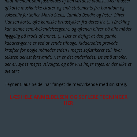
midt imellem, som fastholdes af den virtuose pianist. Med masser
af korte musikalske citater og små statements fra barndom og
voksenliv fortæller Maria Stenz, Camilla Bendix og Peter Oliver
Hansen korte, ofte komiske brudstykker fra deres liv.
(…)
Brekling
kan denne semi-bekendelsesgenre, og aftenen bliver på alle måder
hyggelig på trods af emnet.
(…)
Det er dejligt at den gamle
kabaret-genre er ved at vende tilbage. Riddersalen prøvede
kræfter for nogle måneder siden i meget sofistikeret stil, hvor
teksten delvist forsvandt. Her er det anderledes. De små strofer,
der er, synes meget velvalgte, og når PHs linjer siges, er der ikke et
øje tørt
”
Tegner Claus Seidel har fanget de medvirkende med sin streg.
LÆS HELE ANMELDELSEN OG SE FLERE TEGNINGER
HER