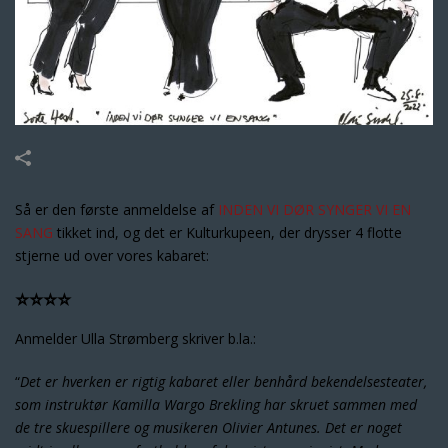
Så er den første anmeldelse af
INDEN VI DØR SYNGER VI EN
SANG
tikket ind, og det er Kulturkupeen, der drysser 4 flotte
stjerne ud over vores kabaret:
⭐️⭐️⭐️⭐️
Anmelder Ulla Strømberg skriver b.la.:
“
Det er hverken er rigtig kabaret eller benhård bekendelsesteater,
som instruktør Kamilla Wargo Brekling har skruet sammen med
de tre skuespillere og musikeren Olivier Antunes. Det er noget