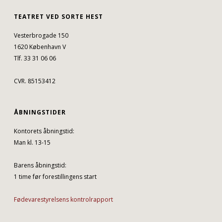
TEATRET VED SORTE HEST
Vesterbrogade 150
1620 København V
Tlf. 33 31 06 06
CVR. 85153412
ÅBNINGSTIDER
Kontorets åbningstid:
Man kl. 13-15
Barens åbningstid:
1 time før forestillingens start
Fødevarestyrelsens kontrolrapport