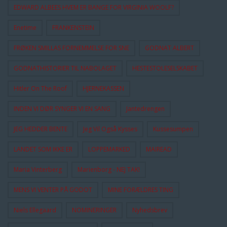
EDWARD ALBEES HVEM ER BANGE FOR VIRGINIA WOOLF?
Enetime
FRANKENSTEIN
FRØKEN SMILLAS FORNEMMELSE FOR SNE
GODNAT ALBERT
GODNATHISTORIER TIL NABOLAGET
HESTESTOLESELSKABET
Hitler On The Roof
HJERNEKASSEN
INDEN VI DØR SYNGER VI EN SANG
Jantedrengen
JEG HEDDER BENTE
Jeg Vil Også Kysses
Kussesumpen
LANDET SOM IKKE ER
LOPPEMARKED
MAIREAD
Maria Vinterberg
Marienborg - NEJ TAK!
MENS VI VENTER PÅ GODOT
MINE FORÆLDRES TING
Niels Ellegaard
NOMINERINGER
Nyhedsbrev