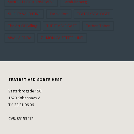
SANDHED OG KONSEKVENS
Sarah Boberg
SHIRLEY VALENTINE
Tarok-Kort
TEATERKATALOGET
The Art Of Falling
THE FEMALE GAZE
Torben Toben
VIVA LA FRIDA
Z - MONICA ZETTERLUND
TEATRET VED SORTE HEST
Vesterbrogade 150
1620 København V
Tlf. 33 31 06 06
CVR. 85153412