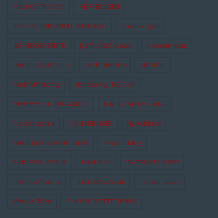
Hitler On The Roof
HJERNEKASSEN
INDEN VI DØR SYNGER VI EN SANG
Jantedrengen
JEG HEDDER BENTE
Jeg Vil Også Kysses
Kussesumpen
LANDET SOM IKKE ER
LOPPEMARKED
MAIREAD
Maria Vinterberg
Marienborg - NEJ TAK!
MENS VI VENTER PÅ GODOT
MINE FORÆLDRES TING
Niels Ellegaard
NOMINERINGER
Nyhedsbrev
SANDHED OG KONSEKVENS
Sarah Boberg
SHIRLEY VALENTINE
Tarok-Kort
TEATERKATALOGET
The Art Of Falling
THE FEMALE GAZE
Torben Toben
VIVA LA FRIDA
Z - MONICA ZETTERLUND