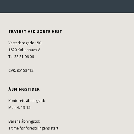
TEATRET VED SORTE HEST
Vesterbrogade 150
1620 København V
Tlf. 33 31 06 06
CVR. 85153412
ÅBNINGSTIDER
Kontorets åbningstid:
Man kl. 13-15
Barens åbningstid:
1 time før forestillingens start