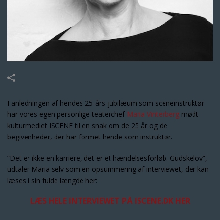
I anledningen af hendes 25-års-jubilæum som sceneinstruktør
har vores egen personlige teaterchef
Maria Vinterberg
mødt
kulturmediet ISCENE til en snak om de 25 år og de
begivenheder, der har formet hende som instruktør.
”Det er ikke en karriere, det er et hændelsesforløb. Gudskelov”,
udtaler Maria selv som en opsummering af interviewet, der kan
læses i sin fulde længde her:
LÆS HELE INTERVIEWET PÅ ISCENE.DK HER