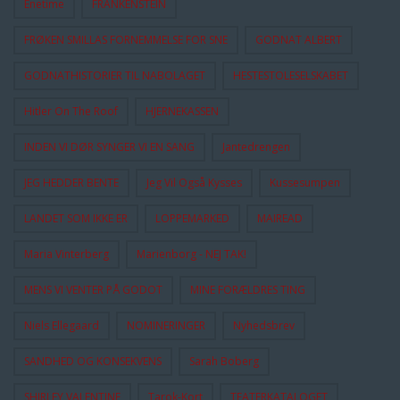
Enetime
FRANKENSTEIN
FRØKEN SMILLAS FORNEMMELSE FOR SNE
GODNAT ALBERT
GODNATHISTORIER TIL NABOLAGET
HESTESTOLESELSKABET
Hitler On The Roof
HJERNEKASSEN
INDEN VI DØR SYNGER VI EN SANG
Jantedrengen
JEG HEDDER BENTE
Jeg Vil Også Kysses
Kussesumpen
LANDET SOM IKKE ER
LOPPEMARKED
MAIREAD
Maria Vinterberg
Marienborg - NEJ TAK!
MENS VI VENTER PÅ GODOT
MINE FORÆLDRES TING
Niels Ellegaard
NOMINERINGER
Nyhedsbrev
SANDHED OG KONSEKVENS
Sarah Boberg
SHIRLEY VALENTINE
Tarok-Kort
TEATERKATALOGET