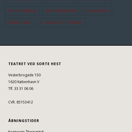
The Art Of Falling
THE FEMALE GAZE
Torben Toben
VIVA LA FRIDA
Z - MONICA ZETTERLUND
TEATRET VED SORTE HEST
Vesterbrogade 150
1620 København V
Tlf. 33 31 06 06
CVR. 85153412
ÅBNINGSTIDER
Kontorets åbningstid: