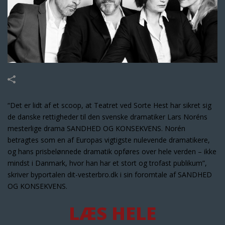
“Det er lidt af et scoop, at Teatret ved Sorte Hest har sikret sig
de danske rettigheder til den svenske dramatiker Lars Noréns
mesterlige drama SANDHED OG KONSEKVENS. Norén
betragtes som en af Europas vigtigste nulevende dramatikere,
og hans prisbelønnede dramatik opføres over hele verden – ikke
mindst i Danmark, hvor han har et stort og trofast publikum”,
skriver byportalen dit-vesterbro.dk i sin foromtale af SANDHED
OG KONSEKVENS.
LÆS HELE