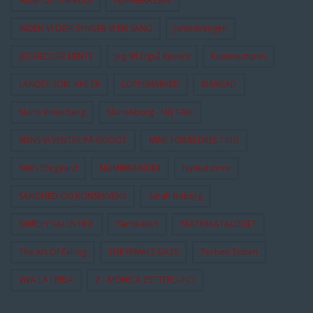
Hitler On The Roof
HJERNEKASSEN
INDEN VI DØR SYNGER VI EN SANG
Jantedrengen
JEG HEDDER BENTE
Jeg Vil Også Kysses
Kussesumpen
LANDET SOM IKKE ER
LOPPEMARKED
MAIREAD
Maria Vinterberg
Marienborg - NEJ TAK!
MENS VI VENTER PÅ GODOT
MINE FORÆLDRES TING
Niels Ellegaard
NOMINERINGER
Nyhedsbrev
SANDHED OG KONSEKVENS
Sarah Boberg
SHIRLEY VALENTINE
Tarok-Kort
TEATERKATALOGET
The Art Of Falling
THE FEMALE GAZE
Torben Toben
VIVA LA FRIDA
Z - MONICA ZETTERLUND