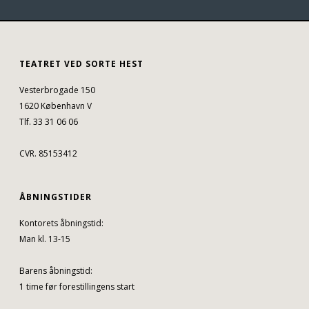
TEATRET VED SORTE HEST
Vesterbrogade 150
1620 København V
Tlf. 33 31 06 06
CVR. 85153412
ÅBNINGSTIDER
Kontorets åbningstid:
Man kl. 13-15
Barens åbningstid:
1 time før forestillingens start