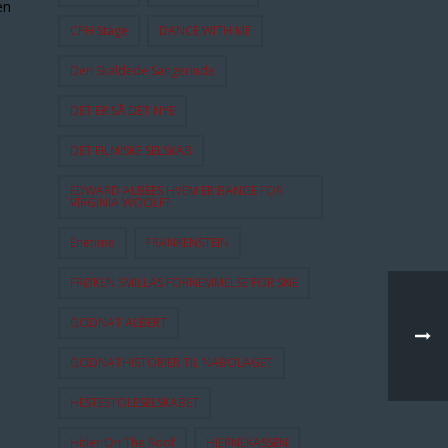
en
CPH Stage
DANCE WITH ME
Den Skaldede Sangerinde
DET ER SÅ DET NYE
DET FILMISKE SELSKAB
EDWARD ALBEES HVEM ER BANGE FOR
VIRGINIA WOOLF?
Enetime
FRANKENSTEIN
FRØKEN SMILLAS FORNEMMELSE FOR SNE
GODNAT ALBERT
GODNATHISTORIER TIL NABOLAGET
HESTESTOLESELSKABET
Hitler On The Roof
HJERNEKASSEN