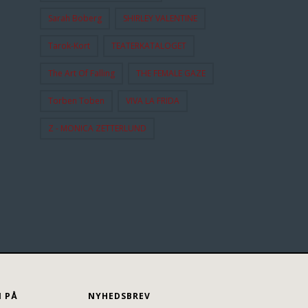
Sarah Boberg
SHIRLEY VALENTINE
Tarok-Kort
TEATERKATALOGET
The Art Of Falling
THE FEMALE GAZE
Torben Toben
VIVA LA FRIDA
Z - MONICA ZETTERLUND
N PÅ
NYHEDSBREV