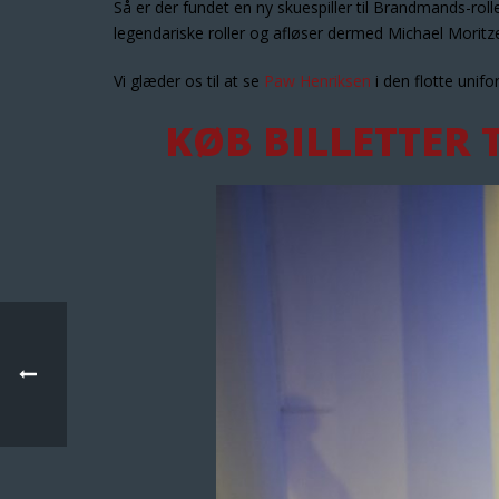
Så er der fundet en ny skuespiller til Brandmands-roll
legendariske roller og afløser dermed Michael Morit
Vi glæder os til at se
Paw Henriksen
i den flotte unif
KØB BILLETTER 