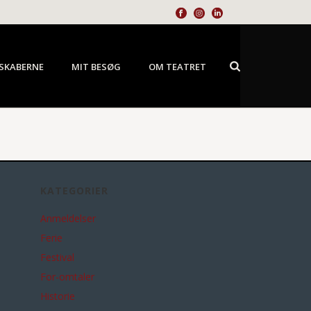
SKABERNE
MIT BESØG
OM TEATRET
KATEGORIER
Anmeldelser
Ferie
Festival
For-omtaler
Historie