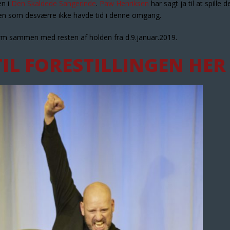
en i
Den Skaldede Sangerinde
.
Paw Henriksen
har sagt ja til at spille d
zen som desværre ikke havde tid i denne omgang.
orm sammen med resten af holden fra d.9.januar.2019.
TIL FORESTILLINGEN HER