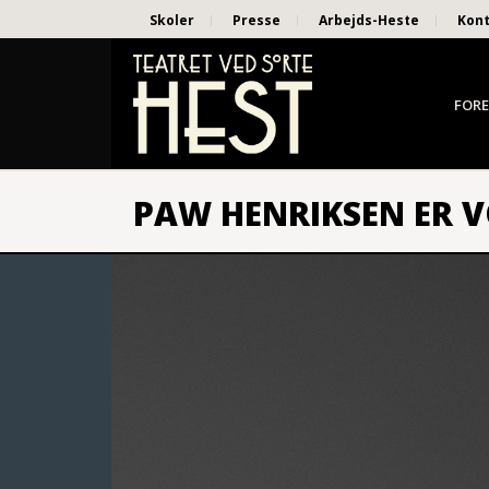
Skoler
Presse
Arbejds-Heste
Kon
FORE
PAW HENRIKSEN ER 