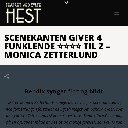
SCENEKANTEN GIVER 4
FUNKLENDE ⭐⭐⭐⭐ TIL Z –
MONICA ZETTERLUND
Bendix synger fint og blidt
“Det er Monica Zetterlunds sange, der bliver fortolket på scenen,
men forestillingen fortæller os ligeså meget om Bendix’ evner, som
den gør om Zetterlunds skønne repertoire. Bendix formår nemlig
på en afslappet måde at vise os de mange følelser, som et liv kan