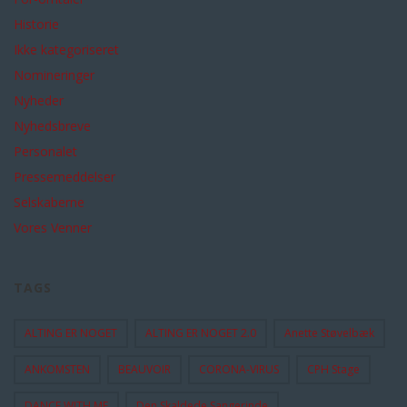
Historie
Ikke kategoriseret
Nomineringer
Nyheder
Nyhedsbreve
Personalet
Pressemeddelser
Selskaberne
Vores Venner
TAGS
ALTING ER NOGET
ALTING ER NOGET 2.0
Anette Støvelbæk
ANKOMSTEN
BEAUVOIR
CORONA-VIRUS
CPH Stage
DANCE WITH ME
Den Skaldede Sangerinde