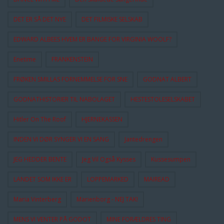
DET ER SÅ DET NYE
DET FILMISKE SELSKAB
EDWARD ALBEES HVEM ER BANGE FOR VIRGINIA WOOLF?
Enetime
FRANKENSTEIN
FRØKEN SMILLAS FORNEMMELSE FOR SNE
GODNAT ALBERT
GODNATHISTORIER TIL NABOLAGET
HESTESTOLESELSKABET
Hitler On The Roof
HJERNEKASSEN
INDEN VI DØR SYNGER VI EN SANG
Jantedrengen
JEG HEDDER BENTE
Jeg Vil Også Kysses
Kussesumpen
LANDET SOM IKKE ER
LOPPEMARKED
MAIREAD
Maria Vinterberg
Marienborg - NEJ TAK!
MENS VI VENTER PÅ GODOT
MINE FORÆLDRES TING