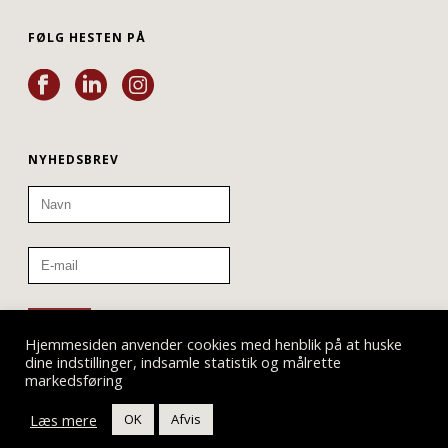
FØLG HESTEN PÅ
NYHEDSBREV
Hjemmesiden anvender cookies med henblik på at huske
dine indstillinger, indsamle statistik og målrette
markedsføring
Læs mere
OK
Afvis
Teatret ved Sorte Hest © 2019