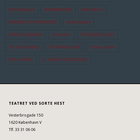
Niels Ellegaard
NOMINERINGER
Nyhedsbrev
SANDHED OG KONSEKVENS
Sarah Boberg
SHIRLEY VALENTINE
Tarok-Kort
TEATERKATALOGET
The Art Of Falling
THE FEMALE GAZE
Torben Toben
VIVA LA FRIDA
Z - MONICA ZETTERLUND
TEATRET VED SORTE HEST
Vesterbrogade 150
1620 København V
Tlf. 33 31 06 06