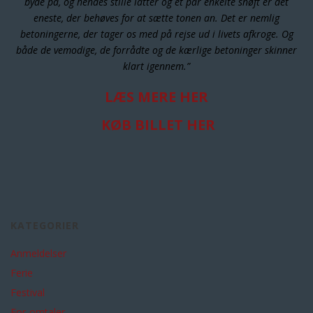
byde på, og hendes stille latter og et par enkelte snøft er det
eneste, der behøves for at sætte tonen an. Det er nemlig
betoningerne, der tager os med på rejse ud i livets afkroge. Og
både de vemodige, de forrådte og de kærlige betoninger skinner
klart igennem.”
LÆS MERE HER
KØB BILLET HER
KATEGORIER
Anmeldelser
Ferie
Festival
For-omtaler