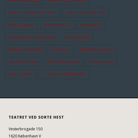
Maria Vinterberg
Marienborg - NEJ TAK!
MENS VI VENTER PÅ GODOT
MINE FORÆLDRES TING
Niels Ellegaard
NOMINERINGER
Nyhedsbrev
SANDHED OG KONSEKVENS
Sarah Boberg
SHIRLEY VALENTINE
Tarok-Kort
TEATERKATALOGET
The Art Of Falling
THE FEMALE GAZE
Torben Toben
VIVA LA FRIDA
Z - MONICA ZETTERLUND
TEATRET VED SORTE HEST
Vesterbrogade 150
1620 København V