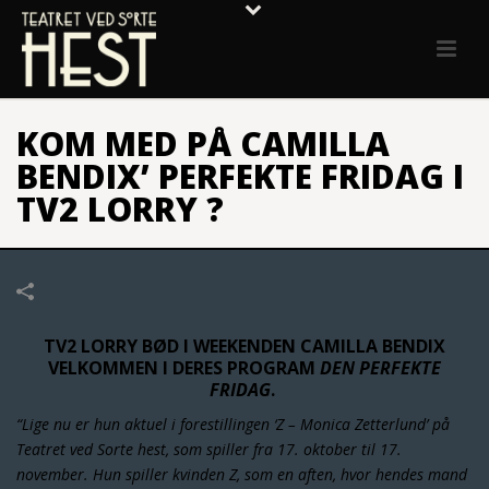
KOM MED PÅ CAMILLA
BENDIX’ PERFEKTE FRIDAG I
TV2 LORRY ?
TV2 LORRY BØD I WEEKENDEN CAMILLA BENDIX
VELKOMMEN I DERES PROGRAM
DEN PERFEKTE
FRIDAG
.
“Lige nu er hun aktuel i forestillingen ‘Z – Monica Zetterlund’ på
Teatret ved Sorte hest, som spiller fra 17. oktober til 17.
november. Hun spiller kvinden Z, som en aften, hvor hendes mand