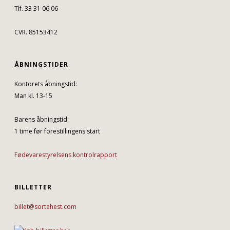
Tlf. 33 31 06 06
CVR. 85153412
ÅBNINGSTIDER
Kontorets åbningstid:
Man kl. 13-15
Barens åbningstid:
1 time før forestillingens start
Fødevarestyrelsens kontrolrapport
BILLETTER
billet@sortehest.com