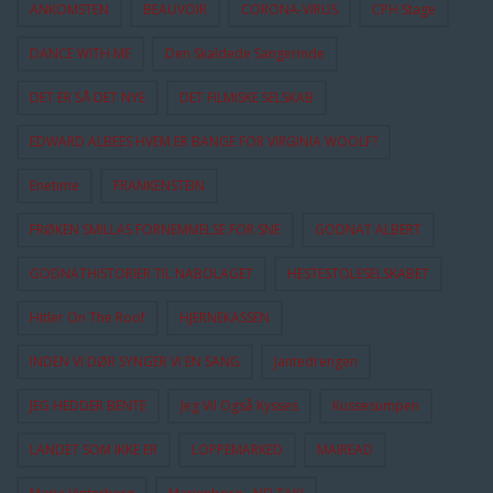
ANKOMSTEN
BEAUVOIR
CORONA-VIRUS
CPH Stage
DANCE WITH ME
Den Skaldede Sangerinde
DET ER SÅ DET NYE
DET FILMISKE SELSKAB
EDWARD ALBEES HVEM ER BANGE FOR VIRGINIA WOOLF?
Enetime
FRANKENSTEIN
FRØKEN SMILLAS FORNEMMELSE FOR SNE
GODNAT ALBERT
GODNATHISTORIER TIL NABOLAGET
HESTESTOLESELSKABET
Hitler On The Roof
HJERNEKASSEN
INDEN VI DØR SYNGER VI EN SANG
Jantedrengen
JEG HEDDER BENTE
Jeg Vil Også Kysses
Kussesumpen
LANDET SOM IKKE ER
LOPPEMARKED
MAIREAD