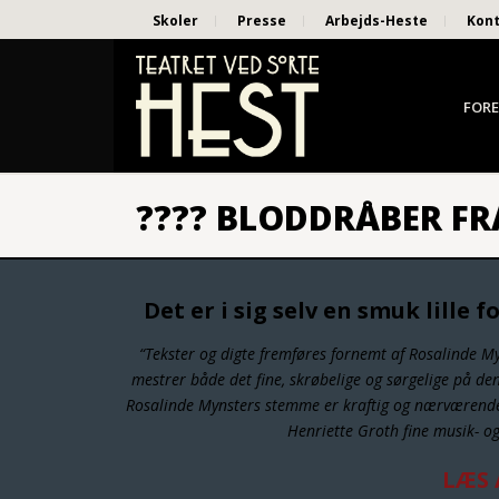
Skoler
Presse
Arbejds-Heste
Kon
FORE
???? BLODDRÅBER FR
Det er i sig selv en smuk lille
“Tekster og digte fremføres fornemt af Rosalinde 
mestrer både det fine, skrøbelige og sørgelige på den
Rosalinde Mynsters stemme er kraftig og nærværen
Henriette Groth fine musik- og 
LÆS 