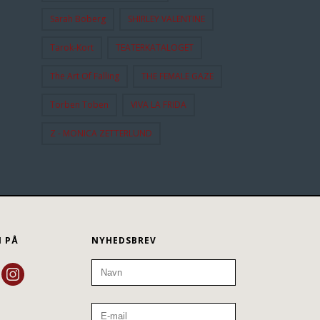
Sarah Boberg
SHIRLEY VALENTINE
Tarok-Kort
TEATERKATALOGET
The Art Of Falling
THE FEMALE GAZE
Torben Toben
VIVA LA FRIDA
Z - MONICA ZETTERLUND
N PÅ
NYHEDSBREV