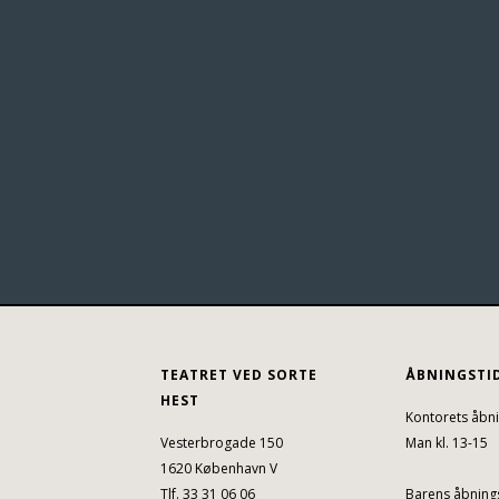
TEATRET VED SORTE
ÅBNINGSTI
HEST
Kontorets åbni
Vesterbrogade 150
Man kl. 13-15
1620 København V
Tlf. 33 31 06 06
Barens åbnings