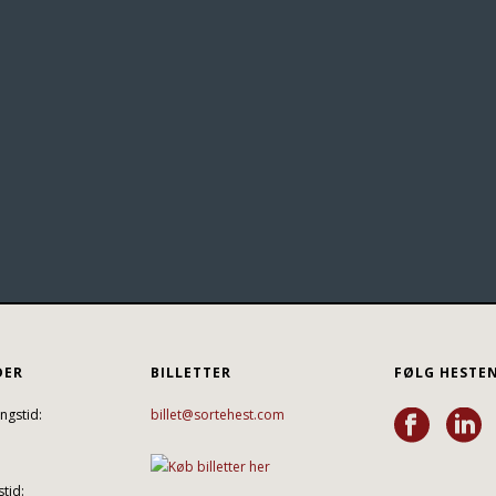
DER
BILLETTER
FØLG HESTE
ngstid:
billet@sortehest.com
tid: