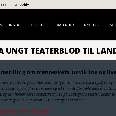
takt
Z – Arkiv
STILLINGER
BILLETTER
KALENDER
NYHEDER
SEL
A UNGT TEATERBLOD TIL LAND
 forestilling om menneskets, udvikling og liv
Mynster som Södergran. Hun kommer igennem hele følelsesregistret, og 
 ene side, og arrigheden, vreden og ikke mindst fortvivlelsen på anden s
de, og den holder vores opmærksomhed på Södergrans tekster. Samme
lydside giver hun forment liv til Södergrans tekster.”
ANMELDELSEN HER