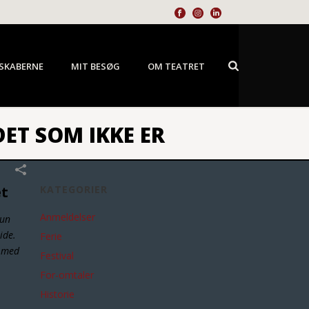
SKABERNE
MIT BESØG
OM TEATRET
ET SOM IKKE ER
et
KATEGORIER
Anmeldelser
hun
ide.
Ferie
n med
Festival
For-omtaler
Historie