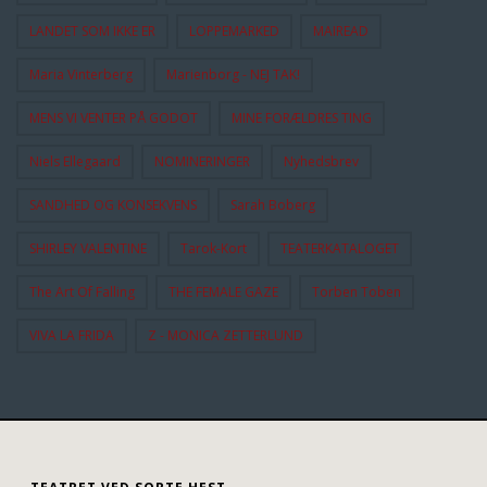
LANDET SOM IKKE ER
LOPPEMARKED
MAIREAD
Maria Vinterberg
Marienborg - NEJ TAK!
MENS VI VENTER PÅ GODOT
MINE FORÆLDRES TING
Niels Ellegaard
NOMINERINGER
Nyhedsbrev
SANDHED OG KONSEKVENS
Sarah Boberg
SHIRLEY VALENTINE
Tarok-Kort
TEATERKATALOGET
The Art Of Falling
THE FEMALE GAZE
Torben Toben
VIVA LA FRIDA
Z - MONICA ZETTERLUND