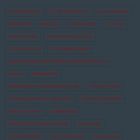
ALTING ER NOGET
ALTING ER NOGET 2.0
Anette Støvelbæk
ANKOMSTEN
BEAUVOIR
CORONA-VIRUS
CPH Stage
DANCE WITH ME
Den Skaldede Sangerinde
DET ER SÅ DET NYE
DET FILMISKE SELSKAB
EDWARD ALBEES HVEM ER BANGE FOR VIRGINIA WOOLF?
Enetime
FRANKENSTEIN
FRØKEN SMILLAS FORNEMMELSE FOR SNE
GODNAT ALBERT
GODNATHISTORIER TIL NABOLAGET
HESTESTOLESELSKABET
Hitler On The Roof
HJERNEKASSEN
INDEN VI DØR SYNGER VI EN SANG
Jantedrengen
JEG HEDDER BENTE
Jeg Vil Også Kysses
Kussesumpen