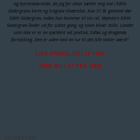
og hjerteskærende, da jeg for alvor sætter mig ind i Edith
Södergrans korte og tragiske tilværelse. Kun 31 år gammel dør
Edith Södergran, inden hun kommer til sin ret. Mynsters Edith
Södergran ånder ud for sidste gang, og salen bliver stille. Landet
som ikke er er en sjældent set poetisk, tidløs og dragende
forestilling. Den er uden tvivl en tur til det lille teater værd!”
LÆS ANMELDELSE HER
KØB BILLETTER HER
KATEGORIER