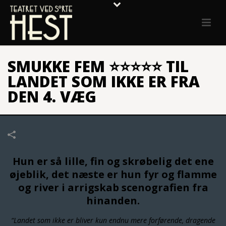
SMUKKE FEM ⭐⭐⭐⭐⭐ TIL
LANDET SOM IKKE ER FRA
DEN 4. VÆG
Hun er så lille, fin og skrøbelig det ene
øjeblik, det næste er hun fyr og flamme
og river i arrigskab scenografien fra
hinanden.
“Landet som ikke er bliver kun endnu mere forførende, dragende