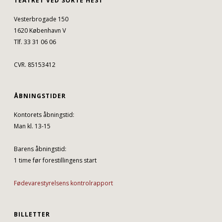
TEATRET VED SORTE HEST
Vesterbrogade 150
1620 København V
Tlf. 33 31 06 06
CVR. 85153412
ÅBNINGSTIDER
Kontorets åbningstid:
Man kl. 13-15
Barens åbningstid:
1 time før forestillingens start
Fødevarestyrelsens kontrolrapport
BILLETTER