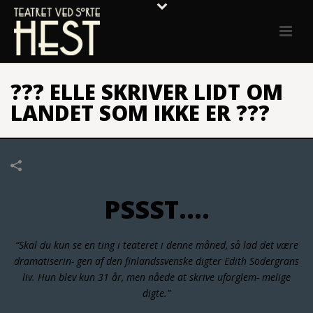
??? ELLE SKRIVER LIDT OM
LANDET SOM IKKE ER ???
PSSST….
“Skal du kun se en ting i teateret i denne måned, så lad det være
dramatiserin- gen af den finlandssvenske digter Edith Södergrans
liv. Hun blev kun 31 år, men nåede at skrive uforglem- melige
digte.”