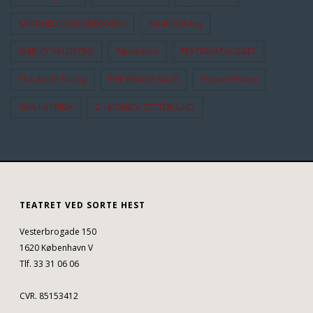
SANDHED OG KONSEKVENS
Sarah Boberg
SHIRLEY VALENTINE
Tarok-Kort
TEATERKATALOGET
The Art Of Falling
THE FEMALE GAZE
Torben Toben
VIVA LA FRIDA
Z - MONICA ZETTERLUND
TEATRET VED SORTE HEST
Vesterbrogade 150
1620 København V
Tlf. 33 31 06 06
CVR. 85153412