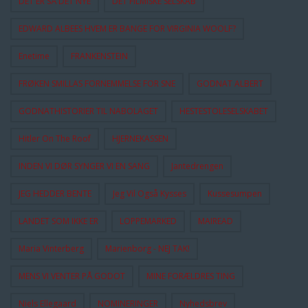
DET ER SÅ DET NYE
DET FILMISKE SELSKAB
EDWARD ALBEES HVEM ER BANGE FOR VIRGINIA WOOLF?
Enetime
FRANKENSTEIN
FRØKEN SMILLAS FORNEMMELSE FOR SNE
GODNAT ALBERT
GODNATHISTORIER TIL NABOLAGET
HESTESTOLESELSKABET
Hitler On The Roof
HJERNEKASSEN
INDEN VI DØR SYNGER VI EN SANG
Jantedrengen
JEG HEDDER BENTE
Jeg Vil Også Kysses
Kussesumpen
LANDET SOM IKKE ER
LOPPEMARKED
MAIREAD
Maria Vinterberg
Marienborg - NEJ TAK!
MENS VI VENTER PÅ GODOT
MINE FORÆLDRES TING
Niels Ellegaard
NOMINERINGER
Nyhedsbrev