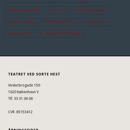
SHIRLEY VALENTINE
Tarok-Kort
TEATERKATALOGET
The Art Of Falling
THE FEMALE GAZE
Torben Toben
VIVA LA FRIDA
Z - MONICA ZETTERLUND
TEATRET VED SORTE HEST
Vesterbrogade 150
1620 København V
Tlf. 33 31 06 06
CVR. 85153412