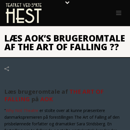
LÆS AOK’S BRUGEROMTALE
AF THE ART OF FALLING ??
Læs brugeromtale af
THE ART OF
FALLING
på
AOK
“
Why Not Theatre
er stolte over at kunne præsentere
danmarkspremieren på forestillingen The Art of Falling af den
prisbelønnede forfatter og dramatiker Sara Stridsberg. En