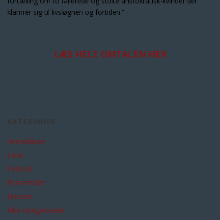
fortælling om to fallerede og stolte aristokratisk-kvinder der
klamrer sig til livsløgnen og fortiden.”
LÆS HELE OMTALEN HER
KATEGORIER
Anmeldelser
Ferie
Festival
For-omtaler
Historie
Ikke kategoriseret