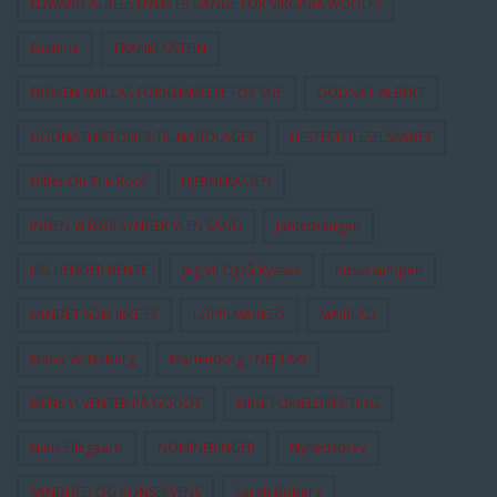
EDWARD ALBEES HVEM ER BANGE FOR VIRGINIA WOOLF?
Enetime
FRANKENSTEIN
FRØKEN SMILLAS FORNEMMELSE FOR SNE
GODNAT ALBERT
GODNATHISTORIER TIL NABOLAGET
HESTESTOLESELSKABET
Hitler On The Roof
HJERNEKASSEN
INDEN VI DØR SYNGER VI EN SANG
Jantedrengen
JEG HEDDER BENTE
Jeg Vil Også Kysses
Kussesumpen
LANDET SOM IKKE ER
LOPPEMARKED
MAIREAD
Maria Vinterberg
Marienborg - NEJ TAK!
MENS VI VENTER PÅ GODOT
MINE FORÆLDRES TING
Niels Ellegaard
NOMINERINGER
Nyhedsbrev
SANDHED OG KONSEKVENS
Sarah Boberg