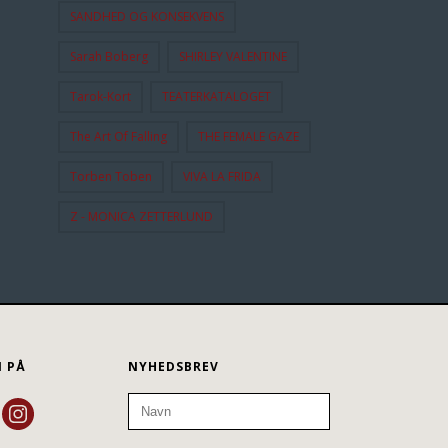
SANDHED OG KONSEKVENS
Sarah Boberg
SHIRLEY VALENTINE
Tarok-Kort
TEATERKATALOGET
The Art Of Falling
THE FEMALE GAZE
Torben Toben
VIVA LA FRIDA
Z - MONICA ZETTERLUND
N PÅ
NYHEDSBREV