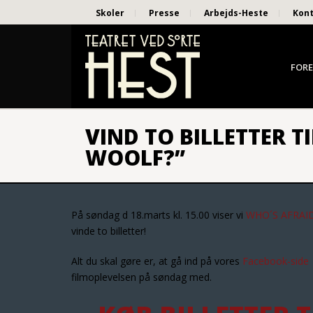
Skoler
Presse
Arbejds-Heste
Kon
FORE
VIND TO BILLETTER T
WOOLF?”
På søndag d 18.marts kl. 15.00 viser vi
WHO´S AFRAI
vinde to billetter!
Alt du skal gøre er, at gå ind på vores
Facebook-side
filmoplevelsen på søndag med.