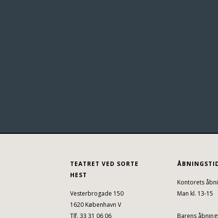
TEATRET VED SORTE
ÅBNINGSTI
HEST
Kontorets åbni
Vesterbrogade 150
Man kl. 13-15
1620 København V
Tlf. 33 31 06 06
Barens åbnings