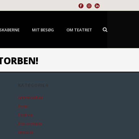
SKABERNE
MIT BESØG
OM TEATRET
 TORBEN!
KATEGORIER
Anmeldelser
Ferie
Festival
For-omtaler
Historie