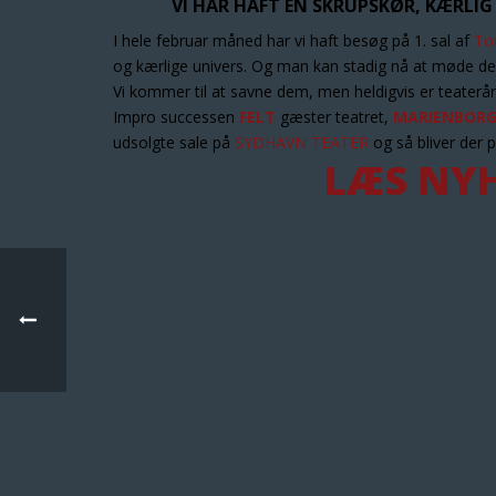
VI HAR HAFT EN SKRUPSKØR, KÆRLI
I hele februar måned har vi haft besøg på 1. sal af
To
og kærlige univers. Og man kan stadig nå at møde dem p
Vi kommer til at savne dem, men heldigvis er teateråre
Impro successen
FELT
gæster teatret,
MARIENBORG 
udsolgte sale på
SYDHAVN TEATER
og så bliver der p
LÆS NY