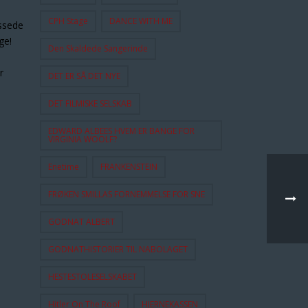
CPH Stage
DANCE WITH ME
ssede
ge!
Den Skaldede Sangerinde
r
DET ER SÅ DET NYE
DET FILMISKE SELSKAB
EDWARD ALBEES HVEM ER BANGE FOR
VIRGINIA WOOLF?
Enetime
FRANKENSTEIN
FRØKEN SMILLAS FORNEMMELSE FOR SNE
GODNAT ALBERT
GODNATHISTORIER TIL NABOLAGET
HESTESTOLESELSKABET
Hitler On The Roof
HJERNEKASSEN