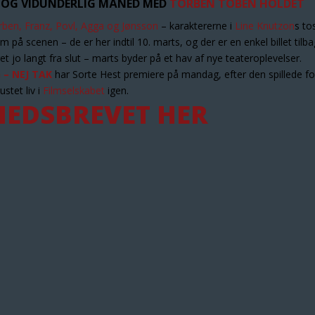
G OG VIDUNDERLIG MÅNED MED
TORBEN TOBEN HOLDET
rben, Franz, Povl, Agga og Jønsson
– karaktererne i
Line Knutzon
s to
å scenen – de er her indtil 10. marts, og der er en enkel billet tilba
t jo langt fra slut – marts byder på et hav af nye teateroplevelser.
– NEJ TAK
har Sorte Hest premiere på mandag, efter den spillede fo
ustet liv i
Filmselskabet
igen.
HEDSBREVET
HER