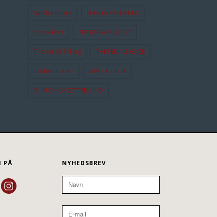
Sarah Boberg
SHIRLEY VALENTINE
Tarok-Kort
TEATERKATALOGET
The Art Of Falling
THE FEMALE GAZE
Torben Toben
VIVA LA FRIDA
Z - MONICA ZETTERLUND
N PÅ
NYHEDSBREV