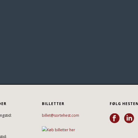
DER
BILLETTER
FØLG HESTE
ngstid:
billet@sortehest.com
tid: