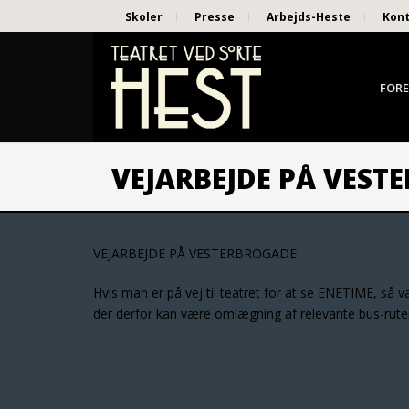
Skoler
Presse
Arbejds-Heste
Kon
FORE
VEJARBEJDE PÅ VEST
VEJARBEJDE PÅ VESTERBROGADE
Hvis man er på vej til teatret for at se ENETIME, så
der derfor kan være omlægning af relevante bus-rute