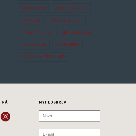
Sarah Boberg
SHIRLEY VALENTINE
Tarok-Kort
TEATERKATALOGET
The Art Of Falling
THE FEMALE GAZE
Torben Toben
VIVA LA FRIDA
Z - MONICA ZETTERLUND
N PÅ
NYHEDSBREV