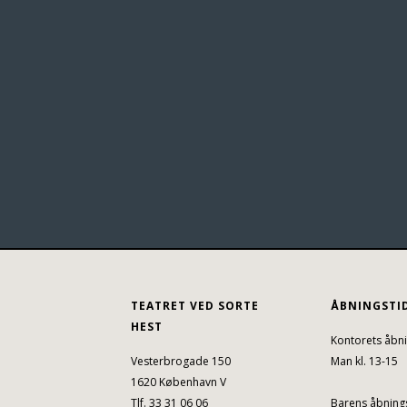
TEATRET VED SORTE
ÅBNINGSTI
HEST
Kontorets åbni
Vesterbrogade 150
Man kl. 13-15
1620 København V
Tlf. 33 31 06 06
Barens åbnings