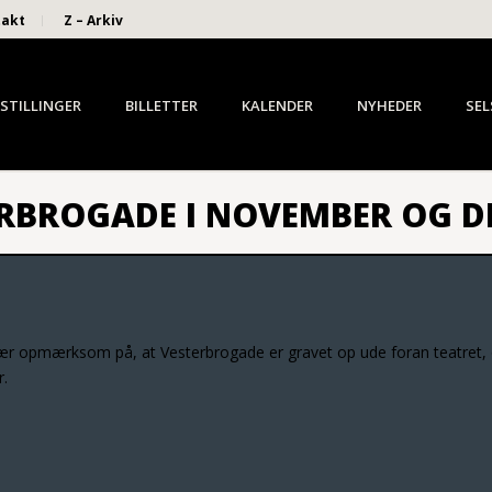
takt
Z – Arkiv
STILLINGER
BILLETTER
KALENDER
NYHEDER
SEL
ERBROGADE I NOVEMBER OG 
 vær opmærksom på, at Vesterbrogade er gravet op ude foran teatret, 
r.