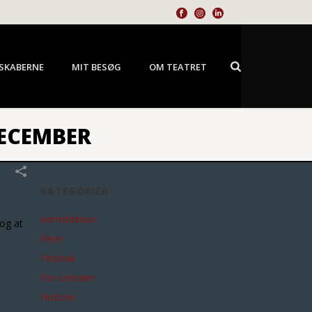
SKABERNE
MIT BESØG
OM TEATRET
DECEMBER
KATEGORIER
Anmeldelser
og at
Ferie
Festival
For-omtaler
Historie